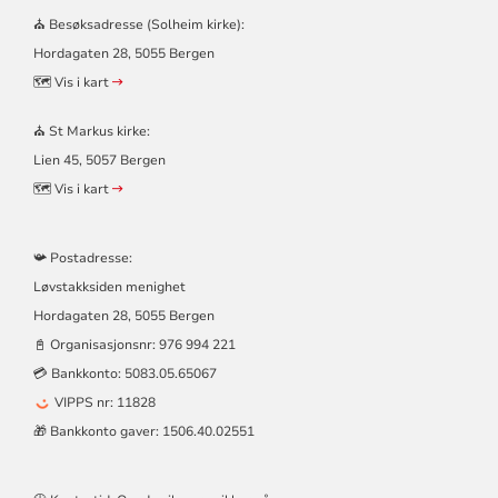
–
⛪ Besøksadresse (Solheim kirke):
SOLHEIM
Hordagaten 28, 5055 Bergen
OG
ST
🗺️ Vis i kart
MARKUS
KIRKER
⛪ St Markus kirke:
Lien 45, 5057 Bergen
🗺️ Vis i kart
📯 Postadresse:
Løvstakksiden menighet
Hordagaten 28, 5055 Bergen
📓 Organisasjonsnr:
976 994 221
💳 Bankkonto: 5083.05.65067
VIPPS nr: 11828
🎁 Bankkonto gaver: 1506.40.02551