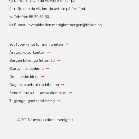
🕙 Kontortid: Om du vil være sikker på
å treffe den du vil, bør du avtale på forhånd.
📞 Telefon:
55 30 81 30
📧 E-post:
lovstakksiden.menighet.bergen@kirken.no
YouTube-kanal for menigheten
Årstad kulturkontor
Bergen kirkelige fellesråd
Bjørgvin bispedøme
Den norske kirke
Dagens bibelord fra bibel.no
Send faktura til Løvstakken sokn
Tilgjengelighetserklæring
© 2026
Løvstakksiden menighet