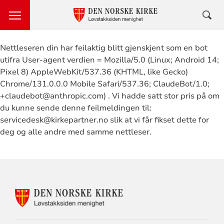
Nettleseren din har feilaktig blitt gjenskjent som en bot
utifra User-agent verdien = Mozilla/5.0 (Linux; Android 14;
Pixel 8) AppleWebKit/537.36 (KHTML, like Gecko)
Chrome/131.0.0.0 Mobile Safari/537.36; ClaudeBot/1.0;
+claudebot@anthropic.com) . Vi hadde satt stor pris på om
du kunne sende denne feilmeldingen til:
servicedesk@kirkepartner.no slik at vi får fikset dette for
deg og alle andre med samme nettleser.
KONTAKTINFORMASJON
FOR
LØVSTAKKSIDEN
MENIGHET