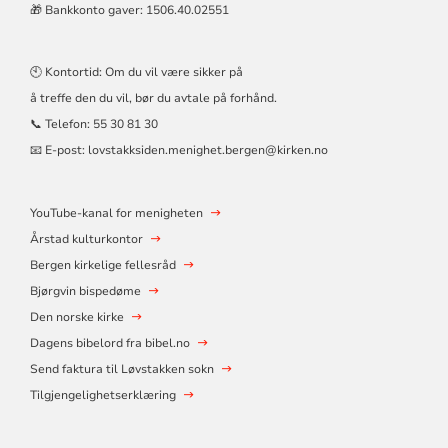
🎁 Bankkonto gaver: 1506.40.02551
🕙 Kontortid: Om du vil være sikker på
å treffe den du vil, bør du avtale på forhånd.
📞 Telefon:
55 30 81 30
📧 E-post:
lovstakksiden.menighet.bergen@kirken.no
YouTube-kanal for menigheten
Årstad kulturkontor
Bergen kirkelige fellesråd
Bjørgvin bispedøme
Den norske kirke
Dagens bibelord fra bibel.no
Send faktura til Løvstakken sokn
Tilgjengelighetserklæring