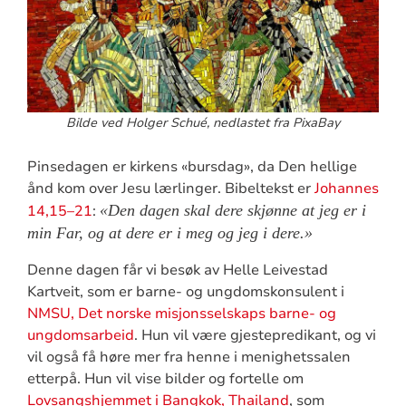
Bilde ved Holger Schué, nedlastet fra PixaBay
Pinsedagen er kirkens «bursdag», da Den hellige
ånd kom over Jesu lærlinger. Bibeltekst er
Johannes
14,15–21
:
Den dagen skal dere skjønne at jeg er i
min Far, og at dere er i meg og jeg i dere.
Denne dagen får vi besøk av Helle Leivestad
Kartveit, som er barne- og ungdomskonsulent i
NMSU, Det norske misjonsselskaps barne- og
ungdomsarbeid
. Hun vil være gjestepredikant, og vi
vil også få høre mer fra henne i menighetssalen
etterpå. Hun vil vise bilder og fortelle om
Lovsangshjemmet i Bangkok, Thailand
, som