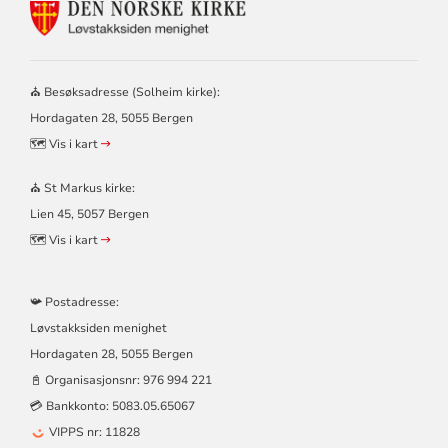
KONTAKTINFORMASJON
FOR
LØVSTAKKSIDEN
MENIGHET
–
⛪ Besøksadresse (Solheim kirke):
SOLHEIM
Hordagaten 28, 5055 Bergen
OG
ST
🗺️ Vis i kart
MARKUS
KIRKER
⛪ St Markus kirke:
Lien 45, 5057 Bergen
🗺️ Vis i kart
📯 Postadresse:
Løvstakksiden menighet
Hordagaten 28, 5055 Bergen
📓 Organisasjonsnr:
976 994 221
💳 Bankkonto: 5083.05.65067
VIPPS nr: 11828