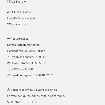
ST
🗺️ Vis i kart
MARKUS
KIRKER
⛪ St Markus kirke:
Lien 45, 5057 Bergen
🗺️ Vis i kart
📯 Postadresse:
Løvstakksiden menighet
Hordagaten 28, 5055 Bergen
📓 Organisasjonsnr:
976 994 221
💳 Bankkonto: 5083.05.65067
VIPPS nr: 11828
🎁 Bankkonto gaver: 1506.40.02551
🕙 Kontortid: Om du vil være sikker på
å treffe den du vil, bør du avtale på forhånd.
📞 Telefon:
55 30 81 30