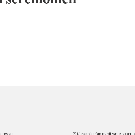
ORMASJON
EN
adresse:
🕙 Kontortid: Om du vil være sikker 