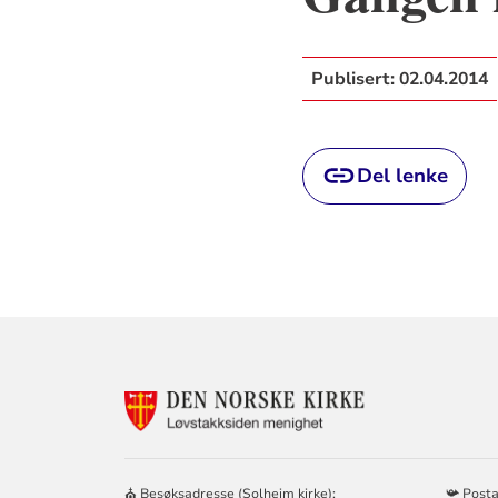
Publisert:
02.04.2014
Del lenke
KONTAKTINF
FOR
LØVSTAKKSID
MENIGHET
–
⛪ Besøksadresse (Solheim kirke):
📯 Post