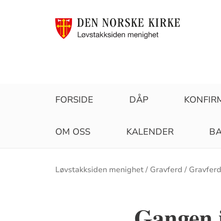
FORSIDE
DÅP
KONFIR
OM OSS
KALENDER
BA
Brødsmulesti
Løvstakksiden menighet
Gravferd
Gravferd 
Gangen 