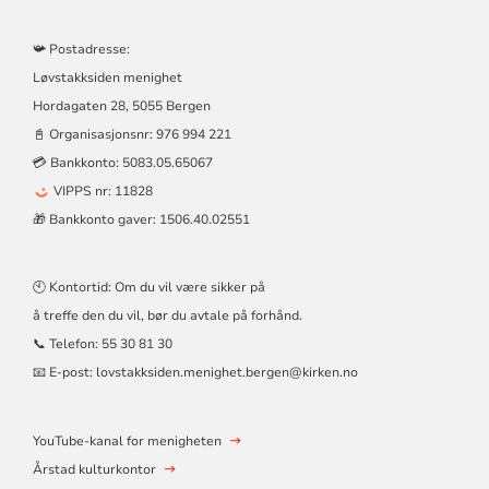
📯 Postadresse:
Løvstakksiden menighet
Hordagaten 28, 5055 Bergen
📓 Organisasjonsnr:
976 994 221
💳 Bankkonto: 5083.05.65067
VIPPS nr: 11828
🎁 Bankkonto gaver: 1506.40.02551
🕙 Kontortid: Om du vil være sikker på
å treffe den du vil, bør du avtale på forhånd.
📞 Telefon:
55 30 81 30
📧 E-post:
lovstakksiden.menighet.bergen@kirken.no
YouTube-kanal for menigheten
Årstad kulturkontor