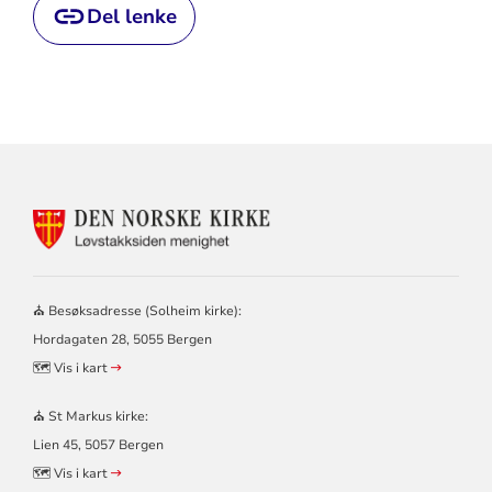
Del lenke
KONTAKTINFORMASJON
FOR
LØVSTAKKSIDEN
MENIGHET
–
⛪ Besøksadresse (Solheim kirke):
SOLHEIM
Hordagaten 28, 5055 Bergen
OG
ST
🗺️ Vis i kart
MARKUS
KIRKER
⛪ St Markus kirke:
Lien 45, 5057 Bergen
🗺️ Vis i kart