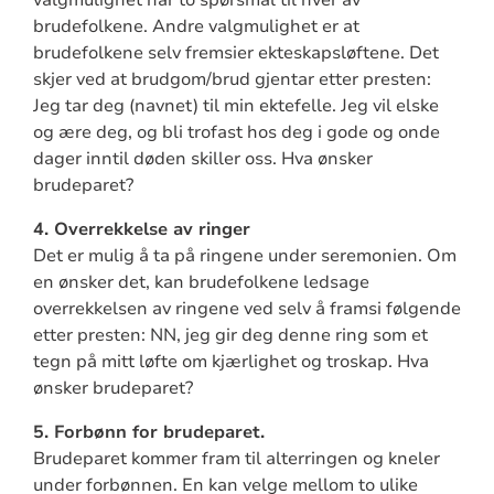
valgmulighet har to spørsmål til hver av
brudefolkene. Andre valgmulighet er at
brudefolkene selv fremsier ekteskapsløftene. Det
skjer ved at brudgom/brud gjentar etter presten:
Jeg tar deg (navnet) til min ektefelle. Jeg vil elske
og ære deg, og bli trofast hos deg i gode og onde
dager inntil døden skiller oss. Hva ønsker
brudeparet?
4. Overrekkelse av ringer
Det er mulig å ta på ringene under seremonien. Om
en ønsker det, kan brudefolkene ledsage
overrekkelsen av ringene ved selv å framsi følgende
etter presten: NN, jeg gir deg denne ring som et
tegn på mitt løfte om kjærlighet og troskap. Hva
ønsker brudeparet?
5. Forbønn for brudeparet.
Brudeparet kommer fram til alterringen og kneler
under forbønnen. En kan velge mellom to ulike