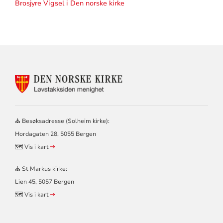
Brosjyre Vigsel i Den norske kirke
KONTAKTINFORMASJON
FOR
LØVSTAKKSIDEN
MENIGHET
–
⛪ Besøksadresse (Solheim kirke):
SOLHEIM
Hordagaten 28, 5055 Bergen
OG
ST
🗺️ Vis i kart
MARKUS
KIRKER
⛪ St Markus kirke:
Lien 45, 5057 Bergen
🗺️ Vis i kart