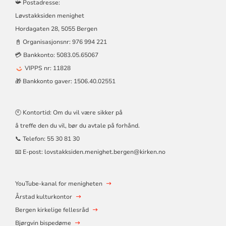
📯 Postadresse:
Løvstakksiden menighet
Hordagaten 28, 5055 Bergen
📓 Organisasjonsnr:
976 994 221
💳 Bankkonto: 5083.05.65067
VIPPS nr: 11828
🎁 Bankkonto gaver: 1506.40.02551
🕙 Kontortid: Om du vil være sikker på
å treffe den du vil, bør du avtale på forhånd.
📞 Telefon:
55 30 81 30
📧 E-post:
lovstakksiden.menighet.bergen@kirken.no
YouTube-kanal for menigheten
Årstad kulturkontor
Bergen kirkelige fellesråd
Bjørgvin bispedøme