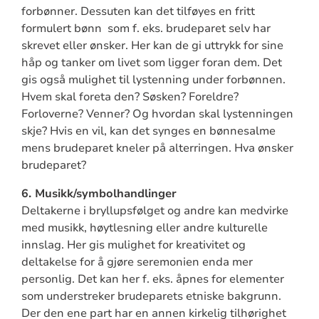
forbønner. Dessuten kan det tilføyes en fritt
formulert bønn som f. eks. brudeparet selv har
skrevet eller ønsker. Her kan de gi uttrykk for sine
håp og tanker om livet som ligger foran dem. Det
gis også mulighet til lystenning under forbønnen.
Hvem skal foreta den? Søsken? Foreldre?
Forloverne? Venner? Og hvordan skal lystenningen
skje? Hvis en vil, kan det synges en bønnesalme
mens brudeparet kneler på alterringen. Hva ønsker
brudeparet?
6. Musikk/symbolhandlinger
Deltakerne i bryllupsfølget og andre kan medvirke
med musikk, høytlesning eller andre kulturelle
innslag. Her gis mulighet for kreativitet og
deltakelse for å gjøre seremonien enda mer
personlig. Det kan her f. eks. åpnes for elementer
som understreker brudeparets etniske bakgrunn.
Der den ene part har en annen kirkelig tilhørighet