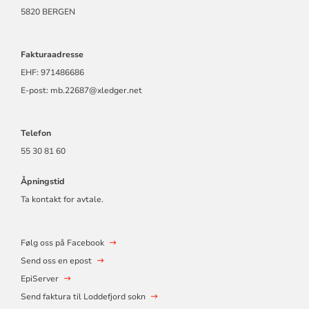
5820 BERGEN
Fakturaadresse
EHF: 971486686
E-post: mb.22687@xledger.net
Telefon
55 30 81 60
Åpningstid
Ta kontakt for avtale.
Følg oss på Facebook
Send oss en epost
EpiServer
Send faktura til Loddefjord sokn