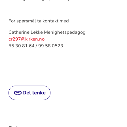
For spørsmål ta kontakt med
Catherine Løkke Menighetspedagog
cr297@kirken.no
55 30 81 64 / 99 58 0523
Del lenke