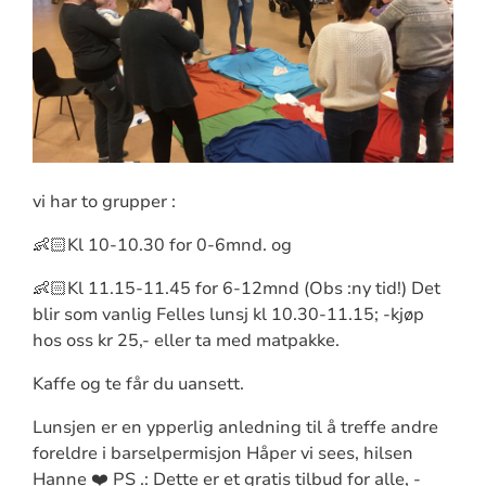
vi har to grupper :
👶🏻Kl 10-10.30 for 0-6mnd. og
👶🏻Kl 11.15-11.45 for 6-12mnd (Obs :ny tid!) Det
blir som vanlig Felles lunsj kl 10.30-11.15; -kjøp
hos oss kr 25,- eller ta med matpakke.
Kaffe og te får du uansett.
Lunsjen er en ypperlig anledning til å treffe andre
foreldre i barselpermisjon Håper vi sees, hilsen
Hanne ❤️ PS .: Dette er et gratis tilbud for alle, -