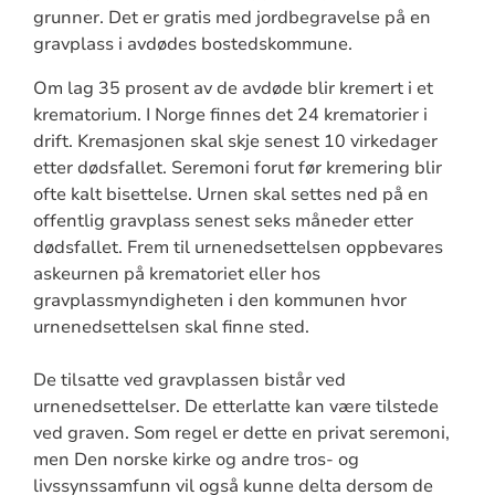
grunner. Det er gratis med jordbegravelse på en
gravplass i avdødes bostedskommune.
Om lag 35 prosent av de avdøde blir kremert i et
krematorium. I Norge finnes det 24 krematorier i
drift. Kremasjonen skal skje senest 10 virkedager
etter dødsfallet. Seremoni forut før kremering blir
ofte kalt bisettelse. Urnen skal settes ned på en
offentlig gravplass senest seks måneder etter
dødsfallet. Frem til urnenedsettelsen oppbevares
askeurnen på krematoriet eller hos
gravplassmyndigheten i den kommunen hvor
urnenedsettelsen skal finne sted.
De tilsatte ved gravplassen bistår ved
urnenedsettelser. De etterlatte kan være tilstede
ved graven. Som regel er dette en privat seremoni,
men Den norske kirke og andre tros- og
livssynssamfunn vil også kunne delta dersom de