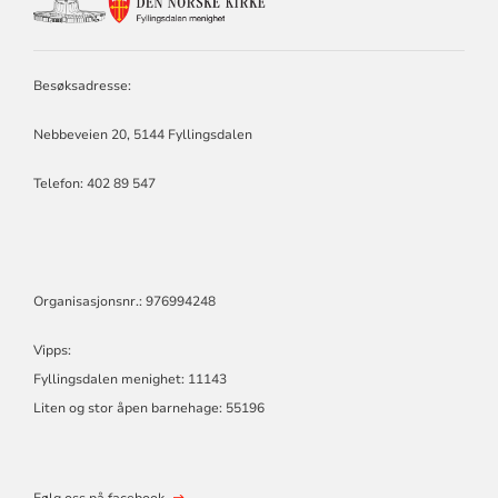
KONTAKTINFORMASJON
FOR
FYLLINGSDALEN
MENIGHET
Besøksadresse:
Nebbeveien 20, 5144 Fyllingsdalen
Telefon:
402 89 547
Organisasjonsnr.: 976994248
Vipps:
Fyllingsdalen menighet: 11143
Liten og stor åpen barnehage: 55196
Følg oss på facebook