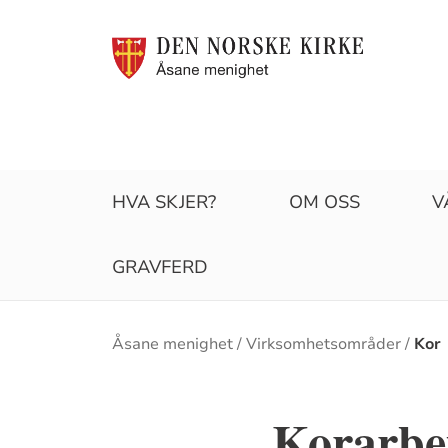
HVA SKJER?
OM OSS
V
GRAVFERD
Brødsmulesti
Åsane menighet
Virksomhetsområder
Kor
Korarbe