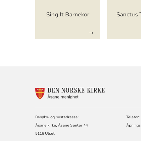
Sing It Barnekor
Sanctus 
KONTAKTINF
FOR
ÅSANE
MENIGHET
Besøks- og postadresse:
Telefon:
Åsane kirke, Åsane Senter 44
Åpningst
5116 Ulset