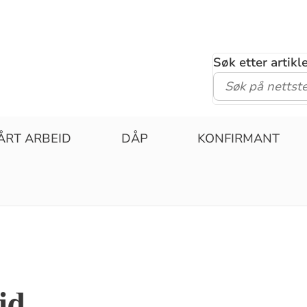
Søk etter artik
ÅRT ARBEID
DÅP
KONFIRMANT
id