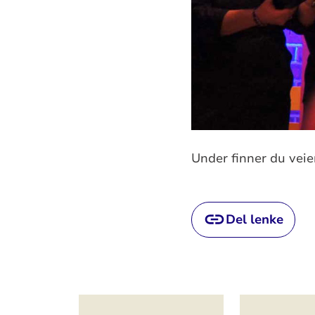
Under finner du veien 
Del lenke
Artikkelsnarveger