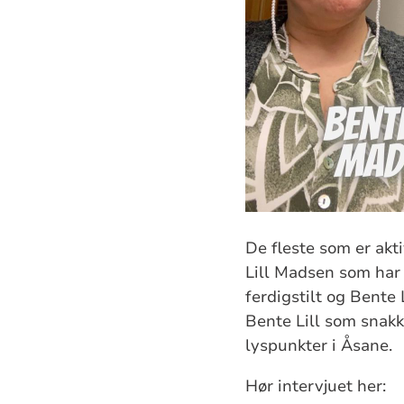
De fleste som er akt
Lill Madsen som har h
ferdigstilt og Bente 
Bente Lill som snakk
lyspunkter i Åsane.
Hør intervjuet her: