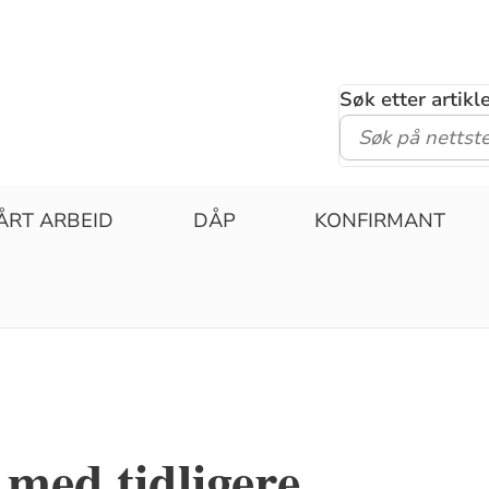
Søk etter artik
ÅRT ARBEID
DÅP
KONFIRMANT
 med tidligere