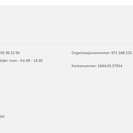
ORMASJON
 55 36 22 50
Organisasjonsnummer: 971 348 232
ider: man - fre 09 - 14.30
Kontonummer: 1644.03.37914
tor