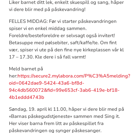
Liker barnet ditt lek, enkelt skuespill og sang, håper
vi dere blir med på påskevandring!
FELLES MIDDAG: Før vi starter påskevandringen
spiser vi en enkel middag sammen.
Foreldre/besteforeldre er selvsagt også invitert!
Betasuppe med pølsebiter, saft/kaffe/te. Om fint
vær, spiser vi ute på den fine nye kirkeplassen vår kl
17 – 17.30. Kle dere i så fall varmt!
Meld barnet på
her:
https://secure2.mylabora.com/P%C3%A5melding?
oid=0642dae9-5424-43a6-bf8d-
94c4db560072&fid=99e653cf-3ab6-419e-bf18-
4b1eddd4743b
Søndag, 19. april kl 11.00, håper vi dere blir med på
«Barnas påskegudstjeneste» sammen med Sing it.
Her viser barna frem litt av påskespillet fra
påskevandringen og synger påskesanger.