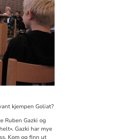
vant kjempen Goliat?
øte Ruben Gazki og
helt». Gazki har mye
ss. Kom og finn ut