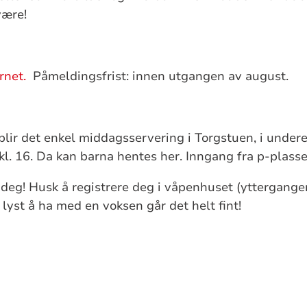
være!
rnet.
Påmeldingsfrist: innen utgangen av august.
blir det enkel middagsservering i Torgstuen, i underet
kl. 16. Da kan barna hentes her. Inngang fra p-plass
e deg! Husk å registrere deg i våpenhuset (yttergangen
lyst å ha med en voksen går det helt fint!