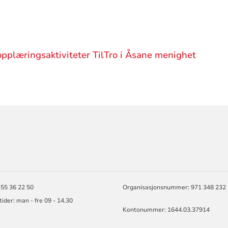
pplæringsaktiviteter TilTro i Åsane menighet
ORMASJON
 55 36 22 50
Organisasjonsnummer: 971 348 232
ider: man - fre 09 - 14.30
Kontonummer: 1644.03.37914