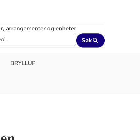
ler, arrangementer og enheter
Søk
BRYLLUP
men