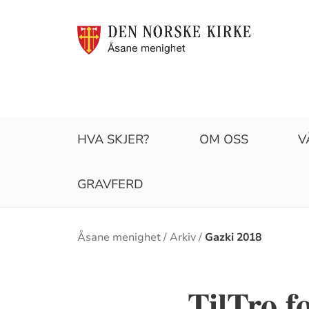
HVA SKJER?
OM OSS
V
GRAVFERD
Brødsmulesti
Åsane menighet
Arkiv
Gazki 2018
TilTro f