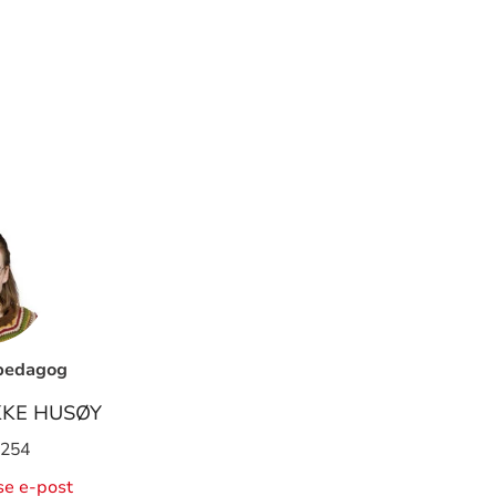
pedagog
KKE HUSØY
 254
ise e-post