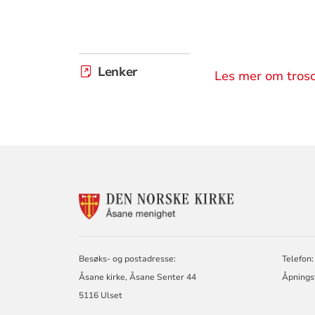
Lenker
Les mer om troso
KONTAKTINF
FOR
ÅSANE
MENIGHET
Besøks- og postadresse:
Telefon:
Åsane kirke, Åsane Senter 44
Åpningst
5116 Ulset