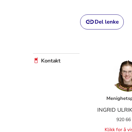
Del lenke
Kontakt
Menighets
INGRID ULRI
920 66
Klikk for å v