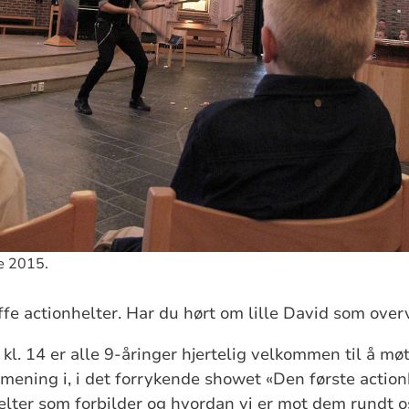
ke 2015.
fe actionhelter. Har du hørt om lille David som over
kl. 14 er alle 9-åringer hjertelig velkommen til å m
 mening i, i det forrykende showet «Den første action
elter som forbilder og hvordan vi er mot dem rundt o