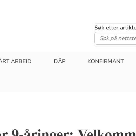
Søk etter artik
ÅRT ARBEID
DÅP
KONFIRMANT
or 9-åringer: Velkom