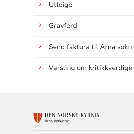
Utleige
Gravferd
Send faktura til Arna sokn
Varsling om kritikkverdige
KONTAKTINF
FOR
ARNA
SOKN