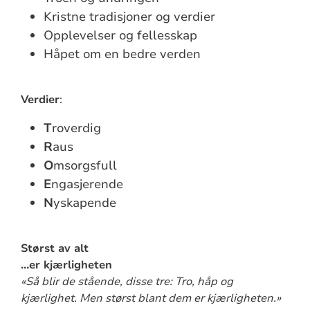
Kristne tradisjoner og verdier
Opplevelser og fellesskap
Håpet om en bedre verden
Verdier
:
T
roverdig
R
aus
O
msorgsfull
E
ngasjerende
N
yskapende
Størst av alt
…er kjærligheten
«Så blir de stående, disse tre: Tro, håp og
kjærlighet. Men størst blant dem er kjærligheten.»