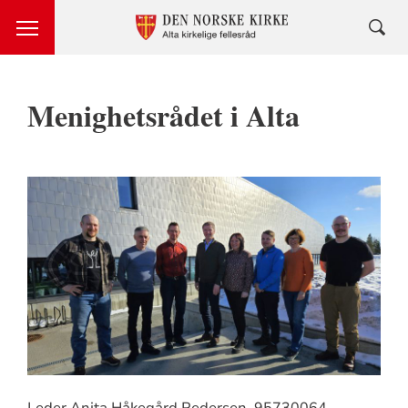
Menighetsrådet i Alta
Leder Anita Håkegård Pedersen, 95730064,