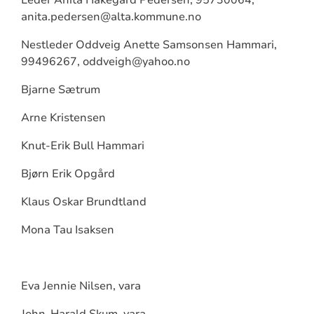
anita.pedersen@alta.kommune.no
Nestleder Oddveig Anette Samsonsen Hammari,
99496267, oddveigh@yahoo.no
Bjarne Sætrum
Arne Kristensen
Knut-Erik Bull Hammari
Bjørn Erik Opgård
Klaus Oskar Brundtland
Mona Tau Isaksen
Eva Jennie Nilsen, vara
John-Harald Skum, vara