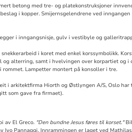
rmert betong med tre- og platekonstruksjoner innvend
akbeslag i kopper. Smijernsgelendrene ved inngangen 
gger i inngangsnisje, gulv i vestibyle og galleritrapp 
 snekkerarbeid i koret med enkel korssymbolikk. Kors
ol og alterring, samt i hvelvingen over korpartiet og
i rommet. Lampetter montert på konsoller i tre.
eit i arkitektfirma Hiorth og Østlyngen A/S, Oslo har 
itt som gave fra firmaet).
pi av El Greco.
"Den bundne Jesus føres til korset."
Bil
 av Ivo Pannaggi. Innrammingen er laget ved Mathilass