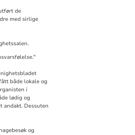
utført de
ndre med sirlige
ghetssalen.
svarsfølelse."
menighetsbladet
 fått både lokale og
rganisten i
åde lødig og
t andakt. Dessuten
nehagebesøk og