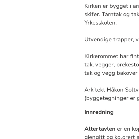
Kirken er bygget i a
skifer. Tårntak og t
Yrkesskolen.
Utvendige trapper, ve
Kirkerommet har fint
tak, vegger, prekest
tak og vegg bakover 
Arkitekt Håkon Soltv
(byggetegninger er g
Innredning
Altertavlen
er en ko
gjengitt og kolorert