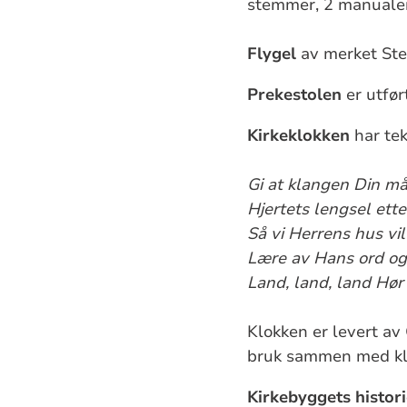
stemmer, 2 manualer
Flygel
av merket Ste
Prekestolen
er utfør
Kirkeklokken
har te
Gi at klangen Din må
Hjertets lengsel ett
Så vi Herrens hus vil
Lære av Hans ord o
Land, land, land Hør
Klokken er levert av 
bruk sammen med klo
Kirkebyggets histor