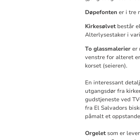
Døpefonten
er i tre
Kirkesølvet
består e
Alterlysestaker i va
To glassmalerier
er 
venstre for alteret e
korset (seieren).
En interessant detalj
utgangsdør fra kirke
gudstjeneste ved TV-
fra El Salvadors bis
påmalt et oppstandel
Orgelet
som er lever