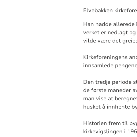
Elvebakken kirkefore
Han hadde allerede i 
verket er nedlagt og 
vilde være det greies
Kirkeforeningens andr
innsamlede pengene
Den tredje periode s
de første måneder av
man vise at beregnet
husket å innhente by
Historien frem til b
kirkevigslingen i 19