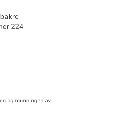
 bakre
mer 224
ken og munningen av