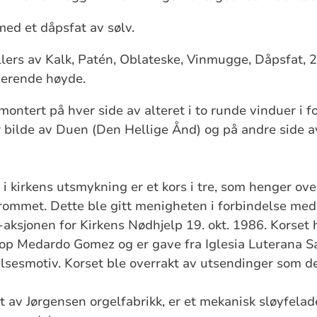
 med et dåpsfat av sølv.
llers av Kalk, Patén, Oblateske, Vinmugge, Dåpsfat, 
rierende høyde.
montert på hver side av alteret i to runde vinduer i 
r bilde av Duen (Den Hellige Ånd) og på andre side av
 i kirkens utsmykning er et kors i tre, som henger ov
rommet. Dette ble gitt menigheten i forbindelse med
aksjonen for Kirkens Nødhjelp 19. okt. 1986. Korset 
kop Medardo Gomez og er gave fra Iglesia Luterana S
sesmotiv. Korset ble overrakt av utsendinger som de
t av Jørgensen orgelfabrikk, er et mekanisk sløyfela