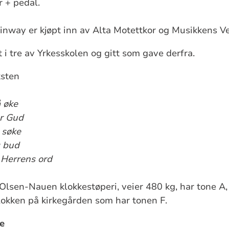
 + pedal.
inway er kjøpt inn av Alta Motettkor og Musikkens V
t i tre av Yrkesskolen og gitt som gave derfra.
ksten
 øke
er Gud
 søke
g bud
 Herrens ord
Olsen-Nauen klokkestøperi, veier 480 kg, har tone A, 
kken på kirkegården som har tonen F.
ie