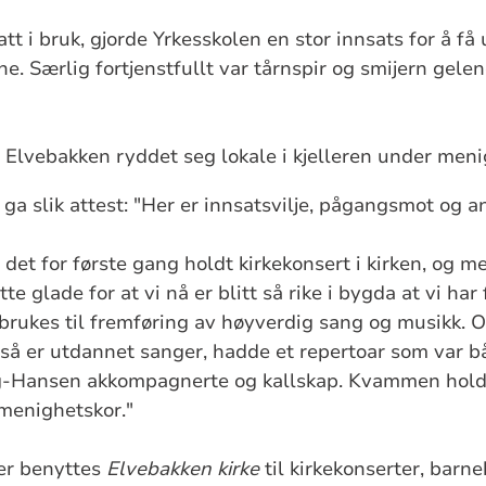
att i bruk, gjorde Yrkesskolen en stor innsats for å få 
e. Særlig fortjenstfullt var tårnspir og smijern gele
lvebakken ryddet seg lokale i kjelleren under meni
a slik attest: "Her er innsatsvilje, pågangsmot og an
 det for første gang holdt kirkekonsert i kirken, og 
tte glade for at vi nå er blitt så rike i bygda at vi har
rukes til fremføring av høyverdig sang og musikk. O
å er utdannet sanger, hadde et repertoar som var b
g-Hansen akkompagnerte og kallskap. Kvammen hold
menighetskor."
er benyttes
Elvebakken kirke
til kirkekonserter, bar