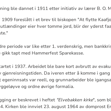
ning ble dannet i 1911 etter initiativ av lærer B. O. 
1909 foreslått i et brev til biskopen "At flytte Kaafjo
utlændinger eier hver tomme jord, blir der yderst faa 
te."
e periode var like etter 1. verdenskrig, men bankkris
 gikk tapt med Hammerfest Sparekasse.
tartet i 1937. Arbeidet ble bare kort avbrutt av evak
 gjenreisningstiden. Da iveren etter å komme i gang 
 egeninnsats var reell, og grunnarbeider ble igangsa
ggeløyve og ordne øvrige formalia.
ygging er beskrevet i heftet
"Elvebakken kirke
", som bl
64. Kirken ble innviet 23. august 1964 av domprost E