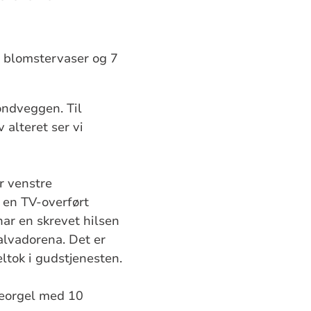
2 blomstervaser og 7
fondveggen. Til
 alteret ser vi
er venstre
 en TV-overført
har en skrevet hilsen
alvadorena. Det er
ltok i gudstjenesten.
deorgel med 10