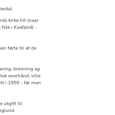
Mardal.
rds kirke hit (naar
folk i Kaafjord) -
en førte til at de
uering, brenning og
tok overhånd, ville
tt i 1959 - før man
e utgitt til
nglund.