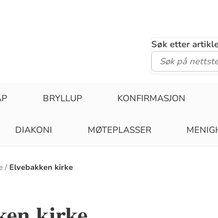
Søk etter artik
ÅP
BRYLLUP
KONFIRMASJON
DIAKONI
MØTEPLASSER
MENIG
e
Elvebakken kirke
ken kirke