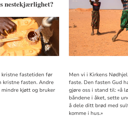
øs nestekjærlighet?
kristne fastetiden før
Men vi i Kirkens Nødhje
 kristne fasten. Andre
faste. Den fasten Gud har
 mindre kjøtt og bruker
gjøre oss i stand til: «å
båndene i åket, sette und
å dele ditt brød med sul
komme i hus.»