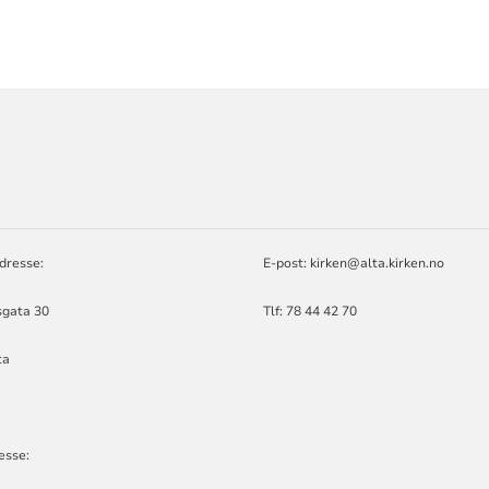
ORMASJON
dresse:
E-post: kirken@alta.kirken.no
gata 30
Tlf: 78 44 42 70
ta
esse: