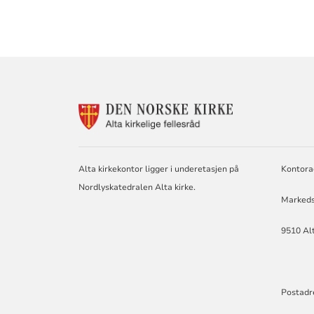
KONTAKTINF
FOR
ALTA
KIRKELIGE
FELLESRÅD
Alta kirkekontor ligger i underetasjen på
Kontora
Nordlyskatedralen Alta kirke.
Markeds
9510 Al
Postadr