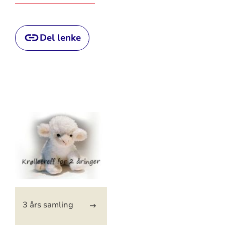
Del lenke
Artikkelsnarveger
3 års samling