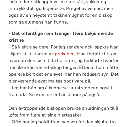
kirkeledere fikk oppleve en storslått, vakker og
inntrykksfull gudstjeneste. Preget av vemod, men
også av en høystemt takknemlighet for en biskop
som ga alt mens han kunne.
- Det offentlige rom trenger flere bekjennende
kristne
- Så kjekt å se dere! For jeg ser dere nok, spøkte Ivar
i kjent stil i starten av
prekenen
. Han fortalte litt om
hvordan den siste tida har vært, og forklarte hvorfor
han ikke kan være biskop lenger. Etter at han måtte
operere bort det ene øyet, har han redusert syn. Det
gjenværende øyet må tas godt vare på.
- Jeg har håp om å kunne se Jærstrendene også i
framtida. Selv om de er fine å høre på også.
Den avtroppende biskopen brukte anledningen til å
løfte fram flere av sine hjertesaker:
- Ofte har jeg holdt fram sansen for den skjulte tro.