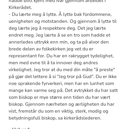
hadde blitt kjent med Ivar gjennom arbeidet i
Kirkerådet.
- Du lærte meg å lytte. Å lytte bak fordommene,
uenigheten og motstanden. Og gjennom å lytte til
deg lærte jeg å respektere deg. Det jeg lærte
endret meg. Jeg lærte å se en tro som hadde et
annerledes uttrykk enn min, og ta på alvor den
brede delen av folkekirken jeg vet du er
representant for. Du har en rakrygget tydelighet,
men med evne til å ta innover deg andres
virkelighet. Jeg tror at du med din måte "å preste"
på gjør det lettere å si "Jeg tror på Gud". Du er ikke
noe sprakende fyrverkeri, men har en lunhet som
mange kan varme seg på. Det avtrykket du har satt
som biskop er mye større enn tiden du har vært
biskop. Gjennom nærheten og ærligheten du har
vist, fremstår du som en viktig, sterk, modig og
betydningsfull biskop, sa kirkerådslederen.