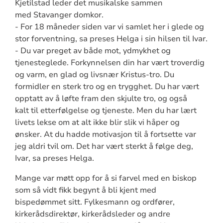
Kjetilstad leder det musikalske sammen
med Stavanger domkor.
- For 18 måneder siden var vi samlet her i glede og
stor forventning, sa preses Helga i sin hilsen til Ivar.
- Du var preget av både mot, ydmykhet og
tjenesteglede. Forkynnelsen din har vært troverdig
og varm, en glad og livsnær Kristus-tro. Du
formidler en sterk tro og en trygghet. Du har vært
opptatt av å løfte fram den skjulte tro, og også
kalt til etterfølgelse og tjeneste. Men du har lært
livets lekse om at alt ikke blir slik vi håper og
ønsker. At du hadde motivasjon til å fortsette var
jeg aldri tvil om. Det har vært sterkt å følge deg,
Ivar, sa preses Helga.
Mange var møtt opp for å si farvel med en biskop
som så vidt fikk begynt å bli kjent med
bispedømmet sitt. Fylkesmann og ordfører,
kirkerådsdirektør, kirkerådsleder og andre