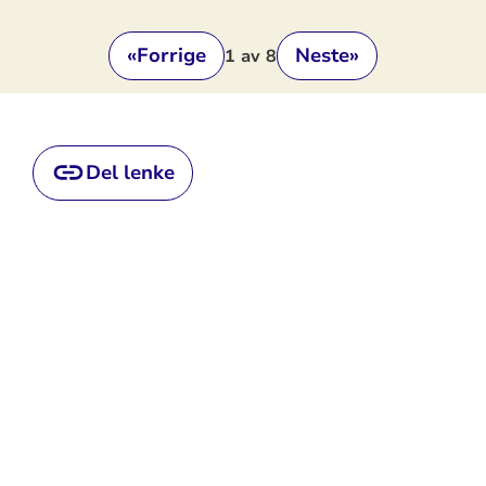
«
Forrige
Neste
»
1
av 8
Del lenke
Dokumenter
Ivar Brauts preken i Stavanger domkirke 3. oktober 2018