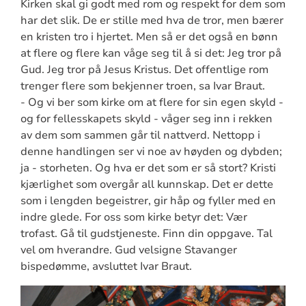
Kirken skal gi godt med rom og respekt for dem som
har det slik. De er stille med hva de tror, men bærer
en kristen tro i hjertet. Men så er det også en bønn
at flere og flere kan våge seg til å si det: Jeg tror på
Gud. Jeg tror på Jesus Kristus. Det offentlige rom
trenger flere som bekjenner troen, sa Ivar Braut.
- Og vi ber som kirke om at flere for sin egen skyld -
og for fellesskapets skyld - våger seg inn i rekken
av dem som sammen går til nattverd. Nettopp i
denne handlingen ser vi noe av høyden og dybden;
ja - storheten. Og hva er det som er så stort? Kristi
kjærlighet som overgår all kunnskap. Det er dette
som i lengden begeistrer, gir håp og fyller med en
indre glede. For oss som kirke betyr det: Vær
trofast. Gå til gudstjeneste. Finn din oppgave. Tal
vel om hverandre. Gud velsigne Stavanger
bispedømme, avsluttet Ivar Braut.