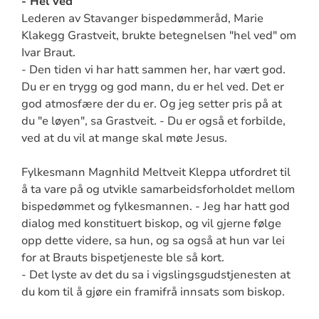
- Hel ved
Lederen av Stavanger bispedømmeråd, Marie
Klakegg Grastveit, brukte betegnelsen "hel ved" om
Ivar Braut.
- Den tiden vi har hatt sammen her, har vært god.
Du er en trygg og god mann, du er hel ved. Det er
god atmosfære der du er. Og jeg setter pris på at
du "e løyen", sa Grastveit. - Du er også et forbilde,
ved at du vil at mange skal møte Jesus.
Fylkesmann Magnhild Meltveit Kleppa utfordret til
å ta vare på og utvikle samarbeidsforholdet mellom
bispedømmet og fylkesmannen. - Jeg har hatt god
dialog med konstituert biskop, og vil gjerne følge
opp dette videre, sa hun, og sa også at hun var lei
for at Brauts bispetjeneste ble så kort.
- Det lyste av det du sa i vigslingsgudstjenesten at
du kom til å gjøre ein framifrå innsats som biskop.