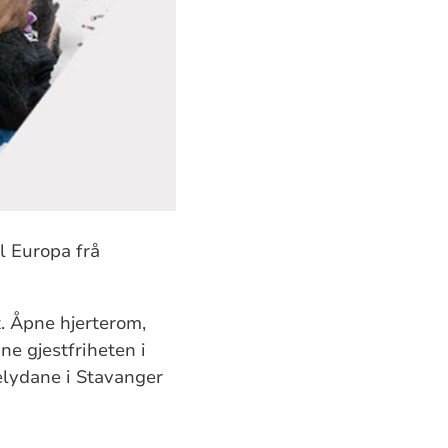
l Europa frå
t. Åpne hjerterom,
ne gjestfriheten i
kjelydane i Stavanger