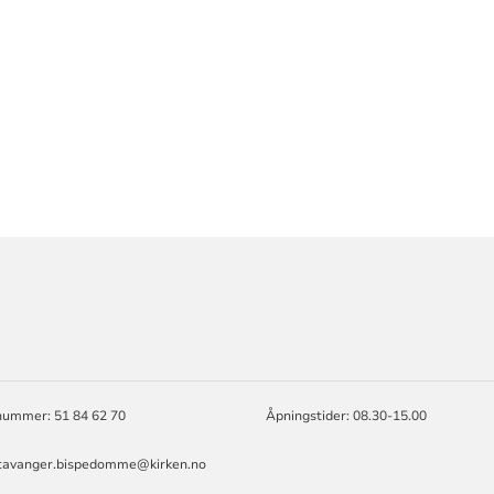
ORMASJON
nummer: 51 84 62 70
Åpningstider: 08.30-15.00
stavanger.bispedomme@kirken.no