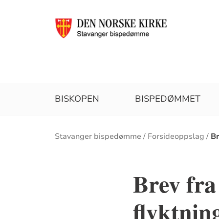
BISKOPEN
BISPEDØMMET
Brødsmulesti
Stavanger bispedømme
Forsideoppslag
Br
Brev fr
flyktnin