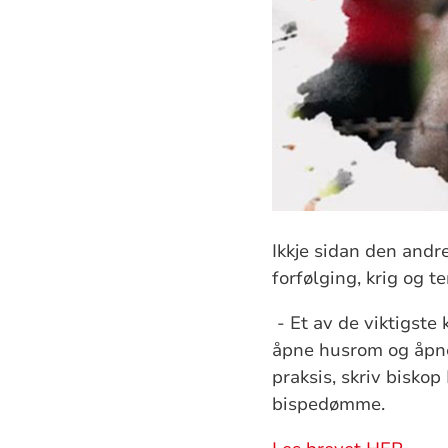
Ikkje sidan den andr
forfølging, krig og te
- Et av de viktigste
åpne husrom og åpne 
praksis, skriv biskop
bispedømme.