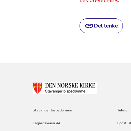
Les brevet HER
.
Del lenke
KONTAKTINF
FOR
STAVANGER
BISPEDØMME
Stavanger bispedømme
Telefon
Lagårdsveien 44
Epost: 