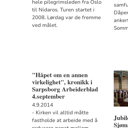
hele pilegrimsleden fra Oslo
samfu
til Nidaros. Turen startet i
Dåpen
2008. Lørdag var de fremme
ankerf
ved målet.
Somme
"Håpet om en annen
virkelighet", kronikk i
Sarpsborg Arbeiderblad
4.september
4.9.2014
- Kirken vil alltid måtte
Jubil
fastholde at arbeide med å
Sjøm
redusere gapet mellom