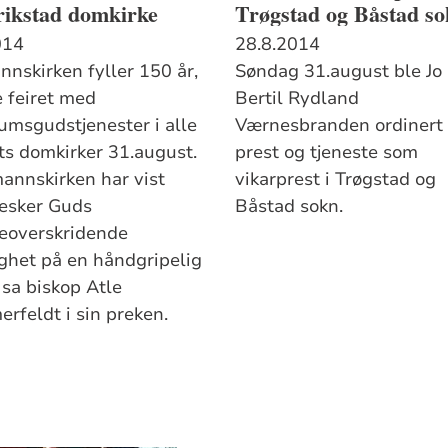
rikstad domkirke
Trøgstad og Båstad s
014
28.8.2014
nnskirken fyller 150 år,
Søndag 31.august ble Jo
e feiret med
Bertil Rydland
eumsgudstjenester i alle
Værnesbranden ordinert 
ts domkirker 31.august.
prest og tjeneste som
mannskirken har vist
vikarprest i Trøgstad og
esker Guds
Båstad sokn.
eoverskridende
ighet på en håndgripelig
 sa biskop Atle
rfeldt i sin preken.