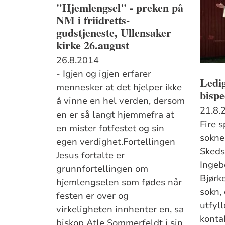
"Hjemlengsel" - preken på
NM i friidretts-
gudstjeneste, Ullensaker
kirke 26.august
26.8.2014
- Igjen og igjen erfarer
Ledig
mennesker at det hjelper ikke
bisp
å vinne en hel verden, dersom
21.8.
en er så langt hjemmefra at
Fire 
en mister fotfestet og sin
soknep
egen verdighet.Fortellingen
Skeds
Jesus fortalte er
Ingeb
grunnfortellingen om
Bjørk
hjemlengselen som fødes når
sokn,
festen er over og
utfyl
virkeligheten innhenter en, sa
konta
biskop Atle Sommerfeldt i sin