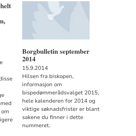
helt
m,
Borgbulletin september
2014
e
15.9.2014
Hilsen fra biskopen,
disse
informasjon om
bispedømmerådsvalget 2015,
ge
hele kalenderen for 2014 og
d med
viktige søknadsfrister er blant
k om
sakene du finner i dette
igere
nummeret.
-