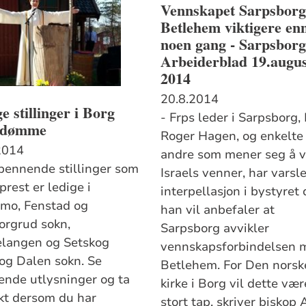
Vennskapet Sarpsborg
Betlehem viktigere en
noen gang - Sarpsbor
Arbeiderblad 19.augu
2014
20.8.2014
e stillinger i Borg
- Frps leder i Sarpsborg, 
edømme
Roger Hagen, og enkelte
2014
andre som mener seg å 
spennende stillinger som
Israels venner, har varsl
rest er ledige i
interpellasjon i bystyret 
mo, Fenstad og
han vil anbefaler at
orgrud sokn,
Sarpsborg avvikler
elangen og Setskog
vennskapsforbindelsen 
 og Dalen sokn. Se
Betlehem. For Den norsk
lende utlysninger og ta
kirke i Borg vil dette vær
kt dersom du har
stort tap, skriver biskop 