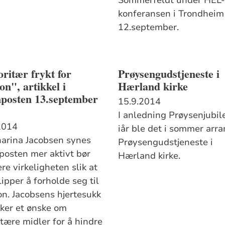
konferansen i Trondheim
12.september.
ritær frykt for
Prøysengudstjeneste i
ion", artikkel i
Hærland kirke
nposten 13.september
15.9.2014
I anledning Prøysenjubil
2014
iår ble det i sommer arra
harina Jacobsen synes
Prøysengudstjeneste i
posten mer aktivt bør
Hærland kirke.
re virkeligheten slik at
ipper å forholde seg til
on. Jacobsens hjertesukk
ker et ønske om
itære midler for å hindre