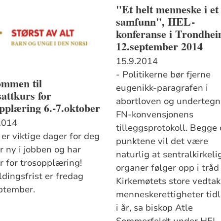
"Et helt menneske i et 
samfunn", HEL-
konferanse i Trondhei
12.september 2014
15.9.2014
- Politikerne bør fjerne
ommen til
eugenikk-paragrafen i
attkurs for
abortloven og undertegn
pplæring 6.-7.oktober
FN-konvensjonens
2014
tilleggsprotokoll. Begge 
 er viktige dager for deg
punktene vil det være
r ny i jobben og har
naturlig at sentralkirkeli
r for trosopplæring!
organer følger opp i trå
dingsfrist er fredag
Kirkemøtets store vedta
ptember.
menneskerettigheter tidl
i år, sa biskop Atle
Sommerfeldt under HEL