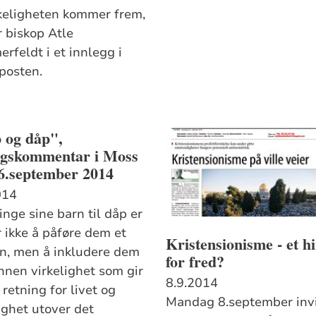
rkeligheten kommer frem,
r biskop Atle
rfeldt i et innlegg i
posten.
 og dåp",
agskommentar i Moss
6.september 2014
014
inge sine barn til dåp er
r ikke å påføre dem et
Kristensionisme - et h
yn, men å inkludere dem
for fred?
annen virkelighet som gir
8.9.2014
retning for livet og
Mandag 8.september invi
ighet utover det