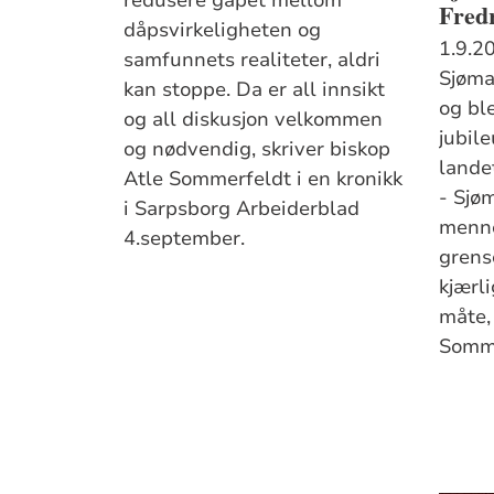
Fred
dåpsvirkeligheten og
1.9.2
samfunnets realiteter, aldri
Sjøma
kan stoppe. Da er all innsikt
og bl
og all diskusjon velkommen
jubil
og nødvendig, skriver biskop
lande
Atle Sommerfeldt i en kronikk
- Sjø
i Sarpsborg Arbeiderblad
menn
4.september.
grens
kjærl
måte,
Somme