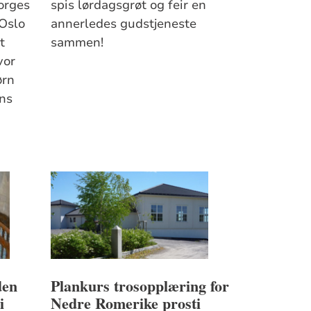
orges
spis lørdagsgrøt og feir en
 Oslo
annerledes gudstjeneste
t
sammen!
vor
ørn
ens
den
Plankurs trosopplæring for
i
Nedre Romerike prosti