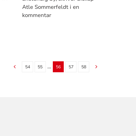
g
Atle Sommerfeldt i en
kommentar
…
54
55
56
57
58