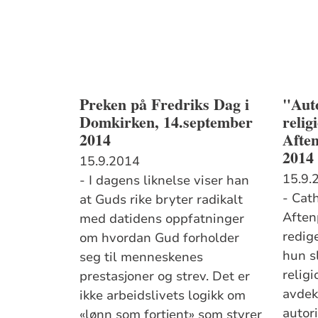
Preken på Fredriks Dag i
"Auto
Domkirken, 14.september
relig
2014
Afte
2014
15.9.2014
15.9.
- I dagens liknelse viser han
- Cat
at Guds rike bryter radikalt
Aften
med datidens oppfatninger
redige
om hvordan Gud forholder
hun sl
seg til menneskenes
religi
prestasjoner og strev. Det er
avdek
ikke arbeidslivets logikk om
autor
«lønn som fortjent» som styrer