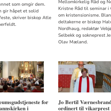
Mellomkirkelig Råd og N
nnet som omgir dem.
Kristne Råd til seminar i
 gir håpet et solid
om kristensionisme. Blan
este, skriver biskop Atle
deltakerne er biskop Hal
rfeldt.
Nordhaug, redaktør Vebj
Selbekk og sokneprest J
Olav Mæland.
eumsgudstjeneste for
Jo Bertil Værnesbran
annskirken i
ordinert til vikarprest 