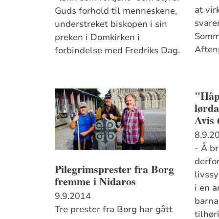
at vi
Guds forhold til menneskene,
svare
understreket biskopen i sin
Somme
preken i Domkirken i
Aften
forbindelse med Fredriks Dag.
"Håp
lørd
Avis 
8.9.2
- Å br
derfo
Pilegrimsprester fra Borg
livss
fremme i Nidaros
i en 
9.9.2014
barna 
Tre prester fra Borg har gått
tilhør