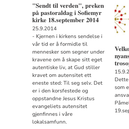
"Sendt til verden", preken
på pastoraldag i Sofiemyr
kirke 18.september 2014
25.9.2014
- Kjernen i kirkens sendelse i
vår tid er å formidle til
Velk
mennesker som segner under
nyans
kravene om å skape sitt eget
troso
autentiske liv, at Gud stiller
15.9.
kravet om autensitet ett
Dette
eneste sted: Til seg selv. Det
som e
er i den korsfestede og
ansva
oppstandne Jesus Kristus
Påmel
evangeliets autensitet
19.se
gjenfinnes i våre
lokalsamfunn.