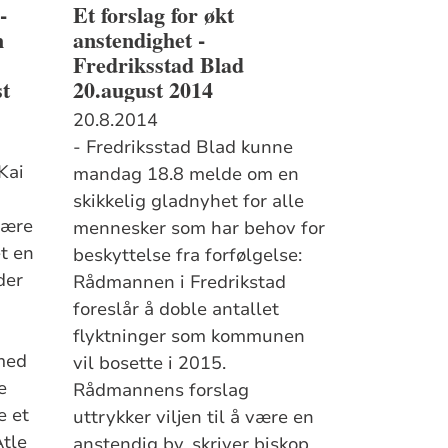
-
Et forslag for økt
n
anstendighet -
g
Fredriksstad Blad
st
20.august 2014
20.8.2014
- Fredriksstad Blad kunne
Kai
mandag 18.8 melde om en
skikkelig gladnyhet for alle
være
mennesker som har behov for
et en
beskyttelse fra forfølgelse:
der
Rådmannen i Fredrikstad
foreslår å doble antallet
flyktninger som kommunen
med
vil bosette i 2015.
e
Rådmannens forslag
e et
uttrykker viljen til å være en
Atle
anstendig by, skriver biskop