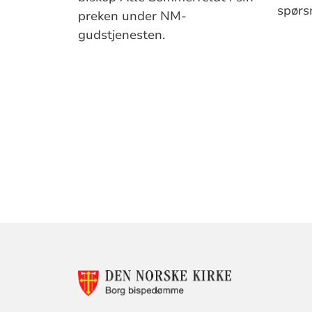
spørs
preken under NM-
gudstjenesten.
KONTAKTINF
FOR
BORG