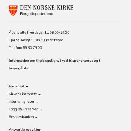
KONTAKTINFORMASJON
FOR
BORG
BISKOP
OG
Åpent alle hverdager kl. 09.00-14.30
BISPEDØMMERÅD
Bjarne Aasgt.9, 1606 Fredrikstad
Telefon: 69 30 79 00
Informasjon om tilgjengelighet ved bispekontoret og i
bispegården
For ansatte
Kirkens intranett →
Interne nyheter →
Logg på Episerver →
Ressursbanken →
Ansvarlig redaktør