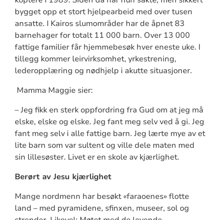
bygget opp et stort hjelpearbeid med over tusen
ansatte. I Kairos slumområder har de åpnet 83
barnehager for totalt 11 000 barn. Over 13 000
fattige familier får hjemmebesøk hver eneste uke. I
tillegg kommer leirvirksomhet, yrkestrening,
lederopplæring og nødhjelp i akutte situasjoner.
Mamma Maggie sier:
– Jeg fikk en sterk oppfordring fra Gud om at jeg må
elske, elske og elske. Jeg fant meg selv ved å gi. Jeg
fant meg selv i alle fattige barn. Jeg lærte mye av et
lite barn som var sultent og ville dele maten med
sin lillesøster. Livet er en skole av kjærlighet.
Berørt av Jesu kjærlighet
Mange nordmenn har besøkt «faraoenes» flotte
land – med pyramidene, sfinxen, museer, sol og
strender. Likevel: Møtet med de levende