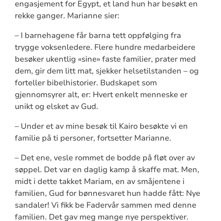
engasjement for Egypt, et land hun har besøkt en
rekke ganger. Marianne sier:
– I barnehagene får barna tett oppfølging fra
trygge voksenledere. Flere hundre medarbeidere
besøker ukentlig «sine» faste familier, prater med
dem, gir dem litt mat, sjekker helsetilstanden – og
forteller bibelhistorier. Budskapet som
gjennomsyrer alt, er: Hvert enkelt menneske er
unikt og elsket av Gud.
– Under et av mine besøk til Kairo besøkte vi en
familie på ti personer, fortsetter Marianne.
– Det ene, vesle rommet de bodde på fløt over av
søppel. Det var en daglig kamp å skaffe mat. Men,
midt i dette takket Mariam, en av småjentene i
familien, Gud for bønnesvaret hun hadde fått: Nye
sandaler! Vi fikk be Fadervår sammen med denne
familien. Det gav meg mange nye perspektiver.