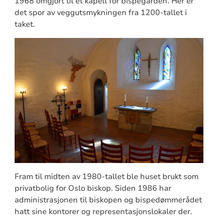
1968 omgjort til et kapell for bispegården. Her er
det spor av veggutsmykningen fra 1200-tallet i
taket.
Fram til midten av 1980-tallet ble huset brukt som
privatbolig for Oslo biskop. Siden 1986 har
administrasjonen til biskopen og bispedømmerådet
hatt sine kontorer og representasjonslokaler der.