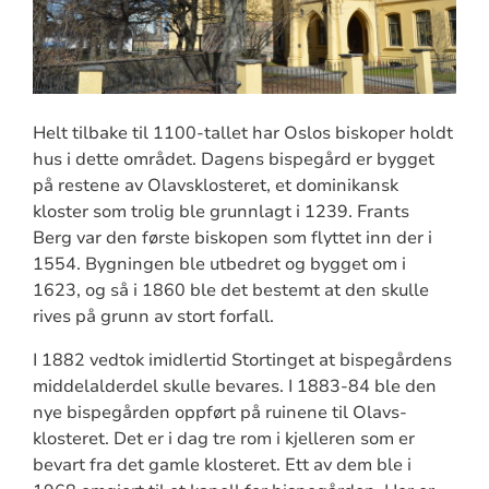
Helt tilbake til 1100-tallet har Oslos biskoper holdt
hus i dette området. Dagens bispegård er bygget
på restene av Olavsklosteret, et dominikansk
kloster som trolig ble grunnlagt i 1239. Frants
Berg var den første biskopen som flyttet inn der i
1554. Bygningen ble utbedret og bygget om i
1623, og så i 1860 ble det bestemt at den skulle
rives på grunn av stort forfall.
I 1882 vedtok imidlertid Stortinget at bispegårdens
middelalderdel skulle bevares. I 1883-84 ble den
nye bispegården oppført på ruinene til Olavs-
klosteret. Det er i dag tre rom i kjelleren som er
bevart fra det gamle klosteret. Ett av dem ble i