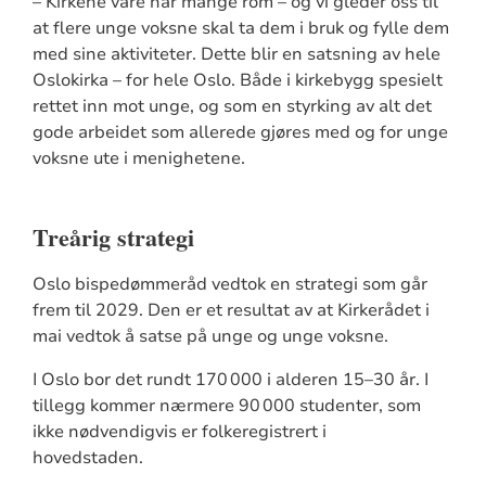
– Kirkene våre har mange rom – og vi gleder oss til
at flere unge voksne skal ta dem i bruk og fylle dem
med sine aktiviteter. Dette blir en satsning av hele
Oslokirka – for hele Oslo. Både i kirkebygg spesielt
rettet inn mot unge, og som en styrking av alt det
gode arbeidet som allerede gjøres med og for unge
voksne ute i menighetene.
Treårig strategi
Oslo bispedømmeråd vedtok en strategi som går
frem til 2029. Den er et resultat av at Kirkerådet i
mai vedtok å satse på unge og unge voksne.
I Oslo bor det rundt 170 000 i alderen 15–30 år. I
tillegg kommer nærmere 90 000 studenter, som
ikke nødvendigvis er folkeregistrert i
hovedstaden.