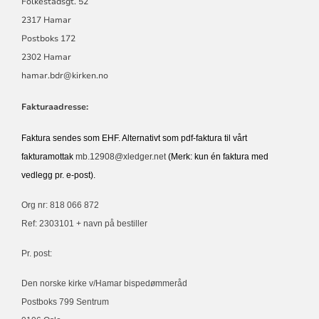
Folkestadsgt. 52
2317 Hamar
Postboks 172
2302 Hamar
hamar.bdr@kirken.no
Fakturaadresse:
Faktura sendes som EHF. Alternativt som pdf-faktura til vårt
fakturamottak
mb.12908@xledger.net
(Merk: kun én faktura med
vedlegg pr. e-post).
Org nr: 818 066 872
Ref: 2303101 + navn på bestiller
Pr. post:
Den norske kirke v/Hamar bispedømmeråd
Postboks 799 Sentrum