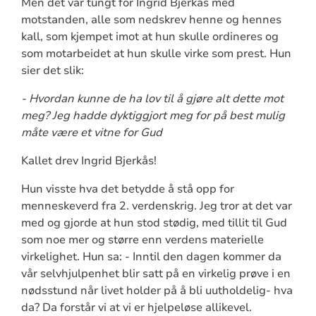
Men det var tungt for Ingrid Bjerkås med
motstanden, alle som nedskrev henne og hennes
kall, som kjempet imot at hun skulle ordineres og
som motarbeidet at hun skulle virke som prest. Hun
sier det slik:
- Hvordan kunne de ha lov til å gjøre alt dette mot
meg? Jeg hadde dyktiggjort meg for på best mulig
måte være et vitne for Gud
Kallet drev Ingrid Bjerkås!
Hun visste hva det betydde å stå opp for
menneskeverd fra 2. verdenskrig. Jeg tror at det var
med og gjorde at hun stod stødig, med tillit til Gud
som noe mer og større enn verdens materielle
virkelighet. Hun sa: - Inntil den dagen kommer da
vår selvhjulpenhet blir satt på en virkelig prøve i en
nødsstund når livet holder på å bli uutholdelig- hva
da? Da forstår vi at vi er hjelpeløse allikevel.