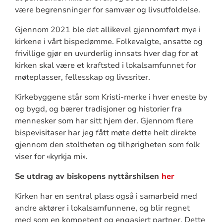
være begrensninger for samvær og livsutfoldelse.
Gjennom 2021 ble det allikevel gjennomført mye i
kirkene i vårt bispedømme. Folkevalgte, ansatte og
frivillige gjør en uvurderlig innsats hver dag for at
kirken skal være et kraftsted i lokalsamfunnet for
møteplasser, fellesskap og livssriter.
Kirkebyggene står som Kristi-merke i hver eneste by
og bygd, og bærer tradisjoner og historier fra
mennesker som har sitt hjem der. Gjennom flere
bispevisitaser har jeg fått møte dette helt direkte
gjennom den stoltheten og tilhørigheten som folk
viser for «kyrkja mi».
Se utdrag av biskopens nyttårshilsen
her
Kirken har en sentral plass også i samarbeid med
andre aktører i lokalsamfunnene, og blir regnet
med som en kompetent og engasjert partner. Dette