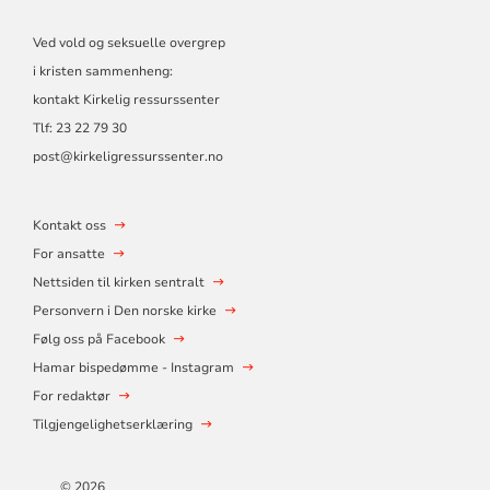
Ved vold og seksuelle overgrep
i kristen sammenheng:
kontakt Kirkelig ressurssenter
Tlf:
23 22 79 30
post@kirkeligressurssenter.no
Kontakt oss
For ansatte
Nettsiden til kirken sentralt
Personvern i Den norske kirke
Følg oss på Facebook
Hamar bispedømme - Instagram
For redaktør
Tilgjengelighetserklæring
© 2026