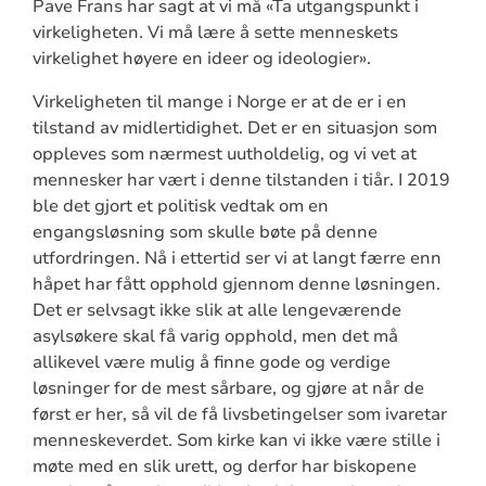
Pave Frans har sagt at vi må «Ta utgangspunkt i
virkeligheten. Vi må lære å sette menneskets
virkelighet høyere en ideer og ideologier».
Virkeligheten til mange i Norge er at de er i en
tilstand av midlertidighet. Det er en situasjon som
oppleves som nærmest uutholdelig, og vi vet at
mennesker har vært i denne tilstanden i tiår. I 2019
ble det gjort et politisk vedtak om en
engangsløsning som skulle bøte på denne
utfordringen. Nå i ettertid ser vi at langt færre enn
håpet har fått opphold gjennom denne løsningen.
Det er selvsagt ikke slik at alle lengeværende
asylsøkere skal få varig opphold, men det må
allikevel være mulig å finne gode og verdige
løsninger for de mest sårbare, og gjøre at når de
først er her, så vil de få livsbetingelser som ivaretar
menneskeverdet. Som kirke kan vi ikke være stille i
møte med en slik urett, og derfor har biskopene