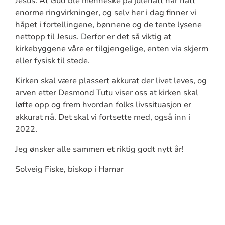
Jesus. At Gud ble menneske på julenatt har hatt
enorme ringvirkninger, og selv her i dag finner vi
håpet i fortellingene, bønnene og de tente lysene
nettopp til Jesus. Derfor er det så viktig at
kirkebyggene våre er tilgjengelige, enten via skjerm
eller fysisk til stede.
Kirken skal være plassert akkurat der livet leves, og
arven etter Desmond Tutu viser oss at kirken skal
løfte opp og frem hvordan folks livssituasjon er
akkurat nå. Det skal vi fortsette med, også inn i
2022.
Jeg ønsker alle sammen et riktig godt nytt år!
Solveig Fiske, biskop i Hamar