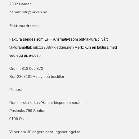
2302 Hamar
hamar.bdr@kirken.no
Fakturaadresse:
Faktura sendes som EHF. Alternativt som pdf-faktura til vårt
fakturamottak
mb.12908@xledger.net
(Merk: kun én faktura med
vedlegg pr. e-post).
Org nr: 818 066 872
Ref: 2303101 + navn på bestiller
Pr. post:
Den norske kirke v/Hamar bispedømmeråd
Postboks 799 Sentrum
0106 Oslo
Vi ber om 30 dagers betalingsbetingelse.