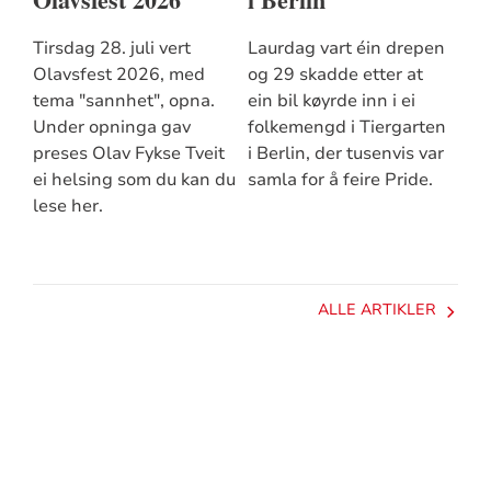
Tirsdag 28. juli vert
Laurdag vart éin drepen
Olavsfest 2026, med
og 29 skadde etter at
tema "sannhet", opna.
ein bil køyrde inn i ei
Under opninga gav
folkemengd i Tiergarten
preses Olav Fykse Tveit
i Berlin, der tusenvis var
ei helsing som du kan du
samla for å feire Pride.
lese her.
ALLE ARTIKLER
Artikkelsnarveger