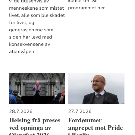
konserter. Se
vi de titusenvis av
programmet her.
menneskene som mistet
livet, alle som ble skadet
for livet, og
generasjonene som
siden har levd med
konsekvensene av
atomvåpen.
28.7.2026
27.7.2026
Helsing frå preses
Fordømmer
ved opninga av
angrepet mot Pride
Olavsfest 2026
i Berlin