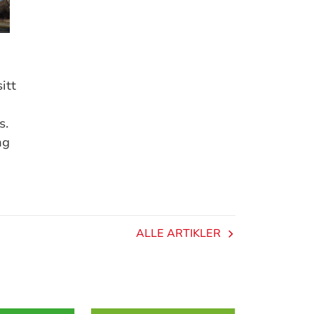
itt
s.
ng
ALLE ARTIKLER