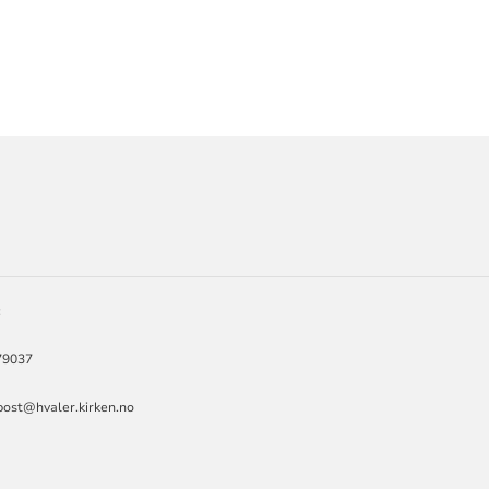
ORMASJON
:
379037
post@hvaler.kirken.no