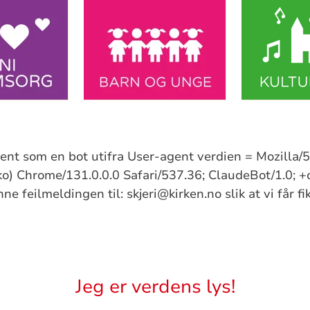
kjent som en bot utifra User-agent verdien = Mozilla
) Chrome/131.0.0.0 Safari/537.36; ClaudeBot/1.0; +
e feilmeldingen til: skjeri@kirken.no slik at vi får f
Jeg er verdens lys!