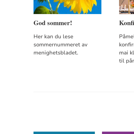
God sommer!
Konf
Her kan du lese
Påmel
sommernummeret av
konfi
menighetsbladet.
mai kl
til p