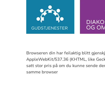
Artikkelsnarveger
Browseren din har feilaktig blitt gjens
AppleWebKit/537.36 (KHTML, like Gecko
satt stor pris på om du kunne sende denn
samme browser
Sitat