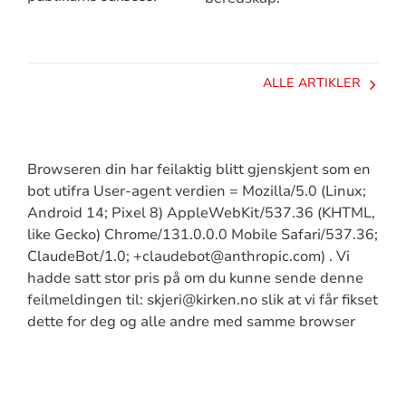
ALLE ARTIKLER
Browseren din har feilaktig blitt gjenskjent som en
bot utifra User-agent verdien = Mozilla/5.0 (Linux;
Android 14; Pixel 8) AppleWebKit/537.36 (KHTML,
like Gecko) Chrome/131.0.0.0 Mobile Safari/537.36;
ClaudeBot/1.0; +claudebot@anthropic.com) . Vi
hadde satt stor pris på om du kunne sende denne
feilmeldingen til: skjeri@kirken.no slik at vi får fikset
dette for deg og alle andre med samme browser
Artikkelsnarveger