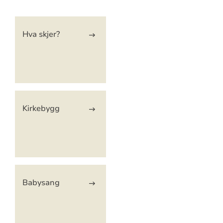
Artikkelsnarveger
Hva skjer?
Kirkebygg
Babysang