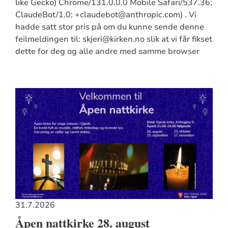
like Gecko) Chrome/131.0.0.0 Mobile Safari/537.36;
ClaudeBot/1.0; +claudebot@anthropic.com) . Vi
hadde satt stor pris på om du kunne sende denne
feilmeldingen til: skjeri@kirken.no slik at vi får fikset
dette for deg og alle andre med samme browser
31.7.2026
Åpen nattkirke 28. august