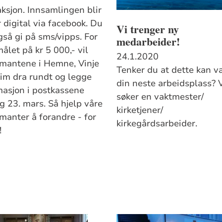
aksjon. Innsamlingen blir
 digital via facebook. Du
Vi trenger ny
gså gi på sms/vipps. For
medarbeider!
ålet på kr 5 000,- vil
24.1.2020
rmantene i Hemne, Vinje
Tenker du at dette kan v
im dra rundt og legge
din neste arbeidsplass? 
masjon i postkassene
søker en vaktmester/
g 23. mars. Så hjelp våre
kirketjener/
rmanter å forandre - for
kirkegårdsarbeider.
!