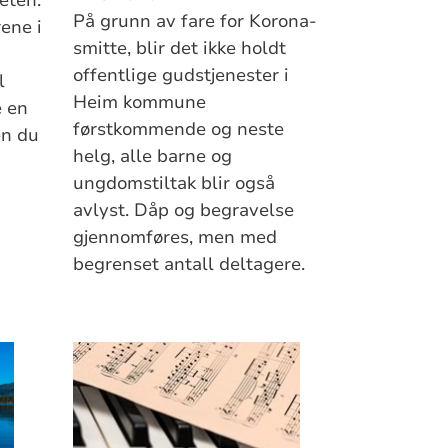
På grunn av fare for Korona-
rene i
smitte, blir det ikke holdt
offentlige gudstjenester i
l
Heim kommune
e en
førstkommende og neste
en du
helg, alle barne og
ungdomstiltak blir også
avlyst. Dåp og begravelse
gjennomføres, men med
begrenset antall deltagere.