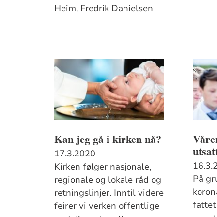
Heim, Fredrik Danielsen
Kan jeg gå i kirken nå?
Våre
utsat
17.3.2020
16.3.
Kirken følger nasjonale,
På gr
regionale og lokale råd og
koron
retningslinjer. Inntil videre
fatte
feirer vi verken offentlige