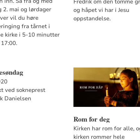
n inn. Så fra og med
Fredrik om den tomme g
g 2. mai og lørdager
og håpet vi har i Jesu
ver vil du høre
oppstandelse.
ringing fra tårnet i
 kirke i 5-10 minutter
. 17:00.
esøndag
020
t ved sokneprest
ik Danielsen
Rom for deg
Kirken har rom for alle, 
kirken rommer hele