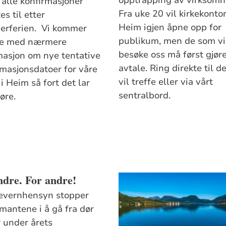
 alle konfirmasjoner
Fra uke 20 vil kirkekonto
es til etter
Heim igjen åpne opp for
rferien. Vi kommer
publikum, men de som vi
ke med nærmere
besøke oss må først gjør
masjon om nye tentative
avtale. Ring direkte til d
rmasjonsdatoer for våre
vil treffe eller via vårt
 i Heim så fort det lar
sentralbord.
øre.
dre. For andre!
evernhensyn stopper
rmantene i å gå fra dør
r under årets