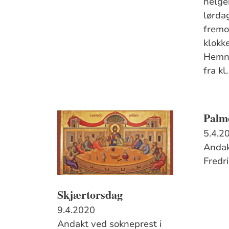
helge
lørda
fremo
klokke
Hemne
fra kl
Palm
5.4.2
Andak
Fredr
Skjærtorsdag
9.4.2020
Andakt ved sokneprest i