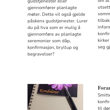
om at
gudstjenester eller
utsett
gjennomfører planlagte
somme
møter. Dette vil også gjelde
tilba
påskens gudstjenester. Lurer
infor
du på hva som er mulig å
konfi
gjennomføre av planlagte
kirker
seremonier som dåp,
seg gj
konfirmasjon, bryllup og
begravelser?
Foran
Smitt
konfi
til dø