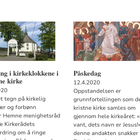
ng i kirkeklokkene i
Påskedag
e kirke
12.4.2020
020
Oppstandelsen er
t tegn på kirkelig
grunnfortellingen som d
r og forbønn
kristne kirke samles om
r Hemne menighetsråd
gjennom hele kirkeåret: «
ge Kirkerådets
vant, dets navn er Jesus!»
rdring om å ringe
denne andakten snakker