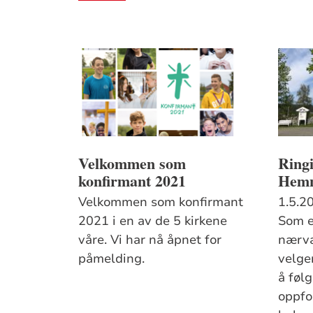
Velkommen som
Ringi
konfirmant 2021
Hemn
Velkommen som konfirmant
1.5.2
2021 i en av de 5 kirkene
Som e
våre. Vi har nå åpnet for
nærvæ
påmelding.
velge
å føl
oppfo