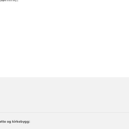
ORMASJON
tte og kirkebygg: