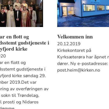
ar en flott og
Velkommen inn
dsstemt gudstjeneste i
20.12.2019
yfjord kirke
Kirkekontoret på
020
Kyrksæterøra har åpnet 
r en flott og
dører. Ny e-postadresse:
dsstemt gudstjeneste i
post.heim@kirken.no
yfjord kirke søndag 29.
ber 2019.Det var
ring av overføringen av
 sokn til Trøndelag,
l prosti og Nidaros
edømme.