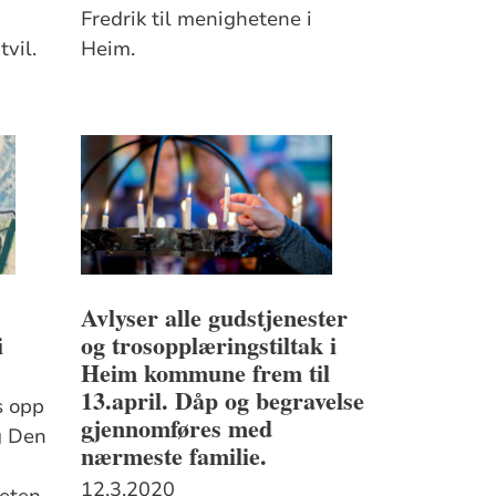
Fredrik til menighetene i
tvil.
Heim.
v
Avlyser alle gudstjenester
i
og trosopplæringstiltak i
Heim kommune frem til
13.april. Dåp og begravelse
s opp
gjennomføres med
g Den
nærmeste familie.
12.3.2020
eten.