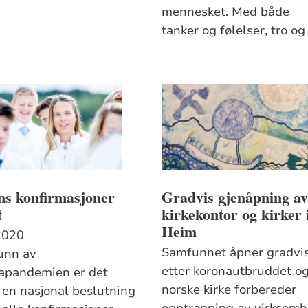
mennesket. Med både
tanker og følelser, tro og 
ns konfirmasjoner
Gradvis gjenåpning a
t
kirkekontor og kirker 
Heim
2020
Samfunnet åpner gradvi
unn av
etter koronautbruddet o
apandemien er det
norske kirke forbereder
t en nasjonal beslutning
opptrapping av virksomh