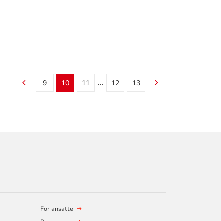
…
9
10
11
12
13
For ansatte