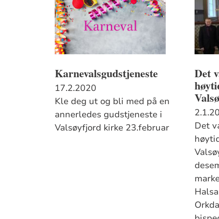
Karnevalsgudstjeneste
Det v
høyti
17.2.2020
Valsø
Kle deg ut og bli med på en
2.1.2
annerledes gudstjeneste i
Det va
Valsøyfjord kirke 23.februar
høyti
Valsø
desem
marke
Halsa
Orkda
bisp