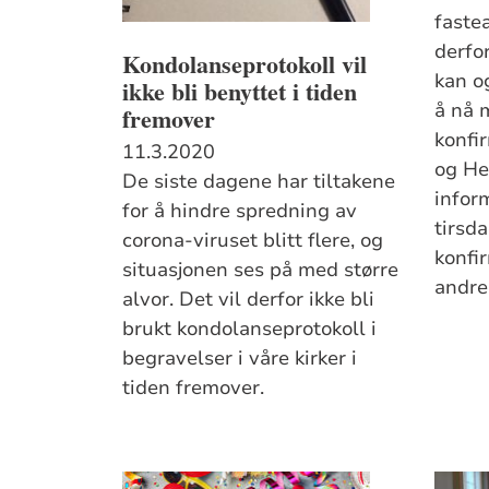
faste
derfor
Kondolanseprotokoll vil
kan o
ikke bli benyttet i tiden
å nå m
fremover
konfi
11.3.2020
og He
De siste dagene har tiltakene
infor
for å hindre spredning av
tirsda
corona-viruset blitt flere, og
konfi
situasjonen ses på med større
andre
alvor. Det vil derfor ikke bli
brukt kondolanseprotokoll i
begravelser i våre kirker i
tiden fremover.