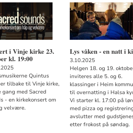
rt i Vinje kirke 23.
Lys våken - en natt i k
er kl. 19:00
3.10.2025
.2025
Helgen 18. og 19. oktobe
smusikerne Quintus
inviteres alle 5. og 6.
 tilbake til Vinje kirke,
klassinger i Heim komm
 gang med Sacred
til overnatting i Halsa kyr
sert om
Vi starter kl. 17:00 på lø
g velvære.
med pizza og registrerin
avslutter med gudstjene
etter frokost på søndag.