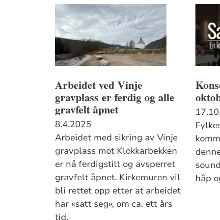
Arbeidet ved Vinje
Konse
gravplass er ferdig og alle
oktob
gravfelt åpnet
17.10
8.4.2025
Fylke
Arbeidet med sikring av Vinje
kommer
gravplass mot Klokkarbekken
denne
er nå ferdigstilt og avsperret
sounds - en kirkekon
gravfelt åpnet. Kirkemuren vil
håp o
bli rettet opp etter at arbeidet
har «satt seg», om ca. ett års
tid.