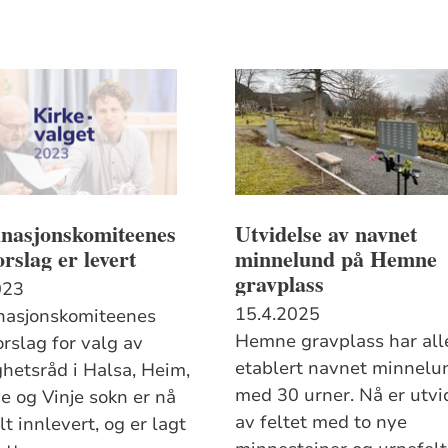
nasjonskomiteenes
Utvidelse av navnet
forslag er levert
minnelund på Hemne
gravplass
023
15.4.2025
asjonskomiteenes
Hemne gravplass har all
orslag for valg av
etablert navnet minnelu
hetsråd i Halsa, Heim,
med 30 urner. Nå er utvi
 og Vinje sokn er nå
av feltet med to nye
t innlevert, og er lagt