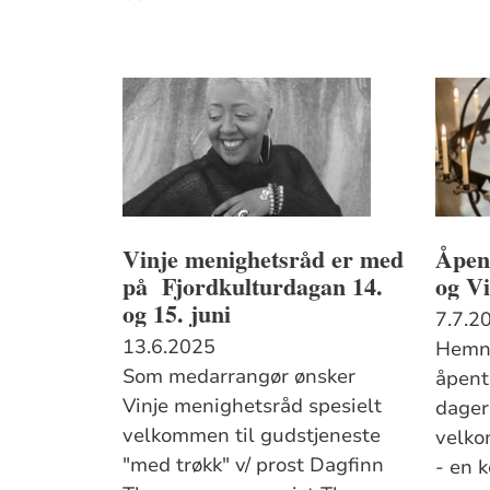
Vinje menighetsråd er med
Åpen 
på Fjordkulturdagan 14.
og Vi
og 15. juni
7.7.2
13.6.2025
Hemne
Som medarrangør ønsker
åpent
Vinje menighetsråd spesielt
dager 
velkommen til gudstjeneste
velko
"med trøkk" v/ prost Dagfinn
- en k