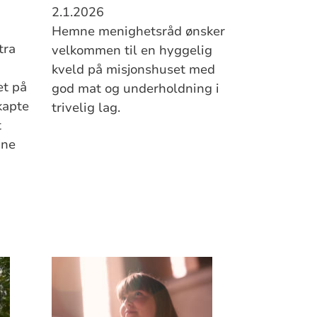
2.1.2026
Hemne menighetsråd ønsker
tra
velkommen til en hyggelig
kveld på misjonshuset med
et på
god mat og underholdning i
kapte
trivelig lag.
t
mne