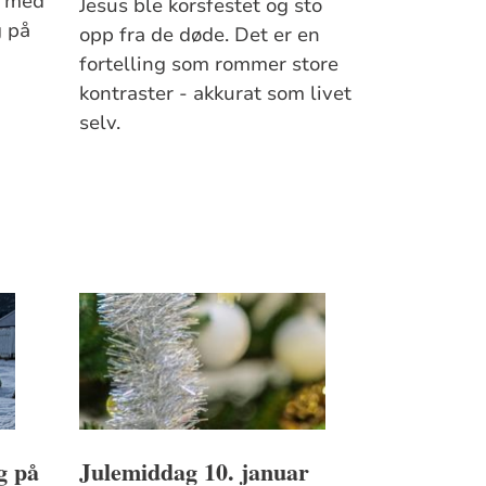
t med
Jesus ble korsfestet og sto
g på
opp fra de døde. Det er en
fortelling som rommer store
kontraster - akkurat som livet
selv.
g på
Julemiddag 10. januar