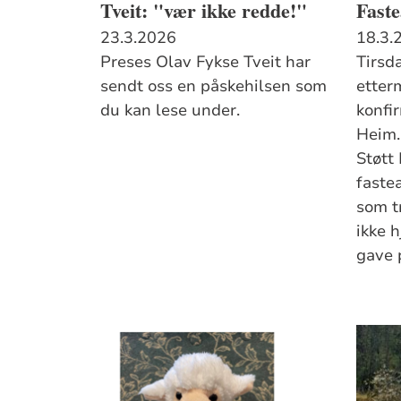
Tveit: "vær ikke redde!"
Fast
23.3.2026
18.3.
Preses Olav Fykse Tveit har
Tirsd
sendt oss en påskehilsen som
etter
du kan lese under.
konfir
Heim.
Støtt
faste
som t
ikke 
gave 