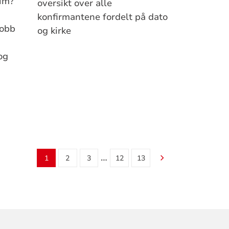
eim?
oversikt over alle
konfirmantene fordelt på dato
jobb
og kirke
og
…
1
2
3
12
13