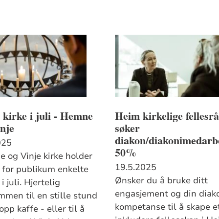
kirke i juli - Hemne
Heim kirkelige fellesr
nje
søker
diakon/diakonimedarb
025
50%
 og Vinje kirke holder
19.5.2025
 for publikum enkelte
Ønsker du å bruke ditt
i juli. Hjertelig
engasjement og din diak
mmen til en stille stund
kompetanse til å skape e
opp kaffe - eller til å