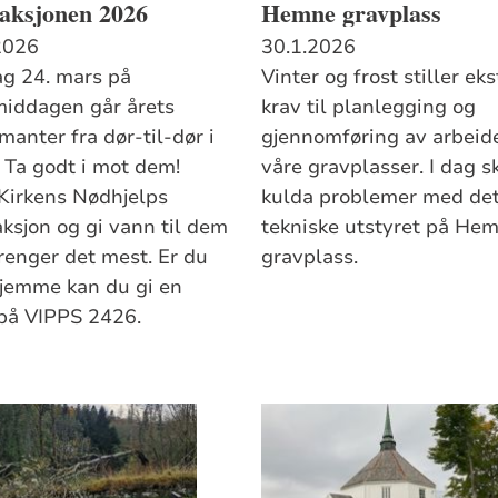
eaksjonen 2026
Hemne gravplass
2026
30.1.2026
ag 24. mars på
Vinter og frost stiller eks
middagen går årets
krav til planlegging og
manter fra dør-til-dør i
gjennomføring av arbeid
 Ta godt i mot dem!
våre gravplasser. I dag s
 Kirkens Nødhjelps
kulda problemer med de
aksjon og gi vann til dem
tekniske utstyret på He
renger det mest. Er du
gravplass.
hjemme kan du gi en
på VIPPS 2426.