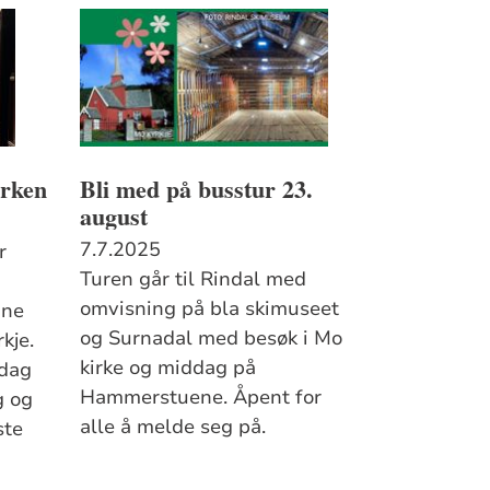
irken
Bli med på busstur 23.
august
7.7.2025
r
Turen går til Rindal med
omvisning på bla skimuseet
une
og Surnadal med besøk i Mo
kje.
kirke og middag på
rdag
Hammerstuene. Åpent for
g og
alle å melde seg på.
ste