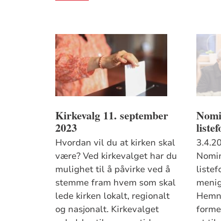
Kirkevalg 11. september
Nomi
2023
liste
Hvordan vil du at kirken skal
3.4.2
være? Ved kirkevalget har du
Nomin
mulighet til å påvirke ved å
listef
stemme fram hvem som skal
menig
lede kirken lokalt, regionalt
Hemne
og nasjonalt. Kirkevalget
formel