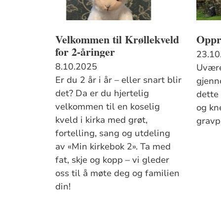
Velkommen til Krøllekveld
Oppr
for 2-åringer
23.10
8.10.2025
Uvære
Er du 2 år i år – eller snart blir
gjenno
det? Da er du hjertelig
dette 
velkommen til en koselig
og kn
kveld i kirka med grøt,
gravp
fortelling, sang og utdeling
av «Min kirkebok 2». Ta med
fat, skje og kopp – vi gleder
oss til å møte deg og familien
din!