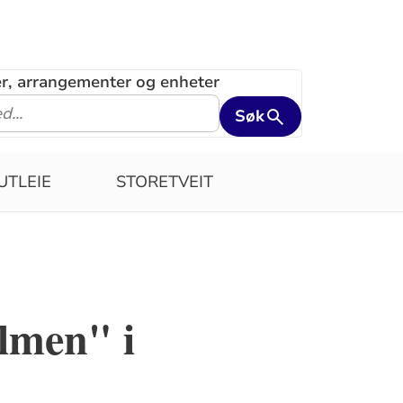
ler, arrangementer og enheter
Søk
UTLEIE
STORETVEIT
lmen" i