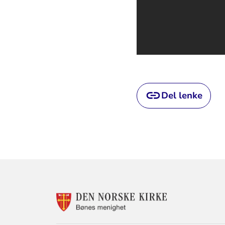
Del lenke
KONTAKTINF
FOR
BØNES