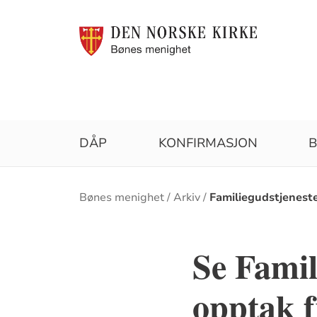
DÅP
KONFIRMASJON
B
Brødsmulesti
Bønes menighet
Arkiv
Familiegudstjenest
Se Famil
opptak f