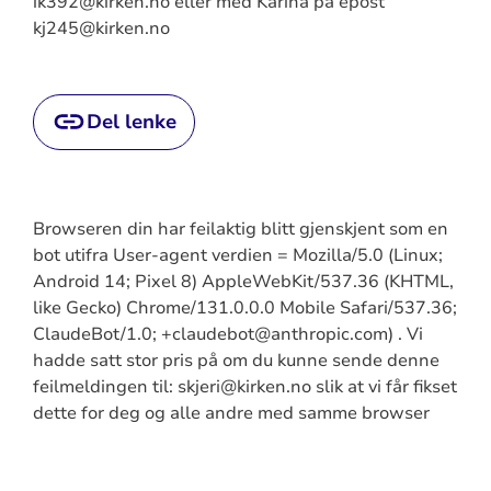
ik392@kirken.no eller med Karina på epost
kj245@kirken.no
Del lenke
Browseren din har feilaktig blitt gjenskjent som en
bot utifra User-agent verdien = Mozilla/5.0 (Linux;
Android 14; Pixel 8) AppleWebKit/537.36 (KHTML,
like Gecko) Chrome/131.0.0.0 Mobile Safari/537.36;
ClaudeBot/1.0; +claudebot@anthropic.com) . Vi
hadde satt stor pris på om du kunne sende denne
feilmeldingen til: skjeri@kirken.no slik at vi får fikset
dette for deg og alle andre med samme browser