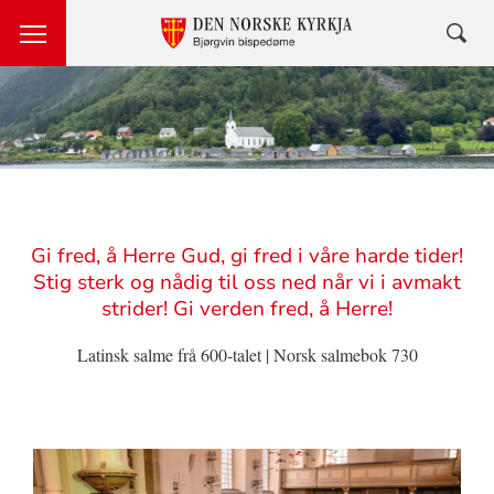
Sitat
Gi fred, å Herre Gud, gi fred i våre harde tider!
Stig sterk og nådig til oss ned når vi i avmakt
strider! Gi verden fred, å Herre!
Latinsk salme frå 600-talet | Norsk salmebok 730