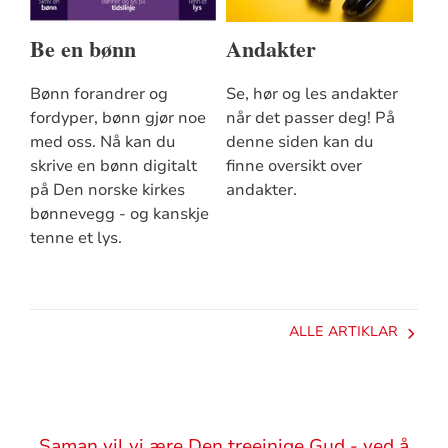
Be en bønn
Andakter
Bønn forandrer og
Se, hør og les andakter
fordyper, bønn gjør noe
når det passer deg! På
med oss. Nå kan du
denne siden kan du
skrive en bønn digitalt
finne oversikt over
på Den norske kirkes
andakter.
bønnevegg - og kanskje
tenne et lys.
ALLE ARTIKLAR
Sitat
Saman vil vi ære Den treeinige Gud - ved å