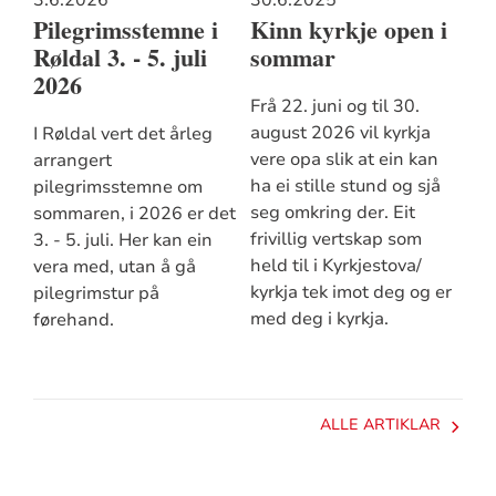
Pilegrimsstemne i
Kinn kyrkje open i
Røldal 3. - 5. juli
sommar
2026
Frå 22. juni og til 30.
august 2026 vil kyrkja
I Røldal vert det årleg
vere opa slik at ein kan
arrangert
ha ei stille stund og sjå
pilegrimsstemne om
seg omkring der. Eit
sommaren, i 2026 er det
frivillig vertskap som
3. - 5. juli. Her kan ein
held til i Kyrkjestova/
vera med, utan å gå
kyrkja tek imot deg og er
pilegrimstur på
med deg i kyrkja.
førehand.
ALLE ARTIKLAR