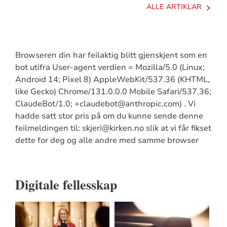
ALLE ARTIKLAR
Browseren din har feilaktig blitt gjenskjent som en
bot utifra User-agent verdien = Mozilla/5.0 (Linux;
Android 14; Pixel 8) AppleWebKit/537.36 (KHTML,
like Gecko) Chrome/131.0.0.0 Mobile Safari/537.36;
ClaudeBot/1.0; +claudebot@anthropic.com) . Vi
hadde satt stor pris på om du kunne sende denne
feilmeldingen til: skjeri@kirken.no slik at vi får fikset
dette for deg og alle andre med samme browser
Digitale fellesskap