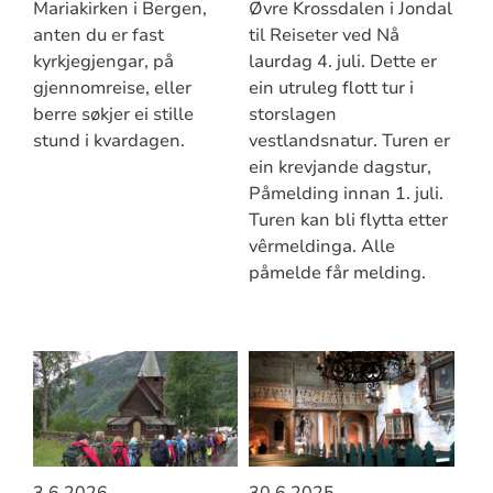
Mariakirken i Bergen,
Øvre Krossdalen i Jondal
anten du er fast
til Reiseter ved Nå
kyrkjegjengar, på
laurdag 4. juli. Dette er
gjennomreise, eller
ein utruleg flott tur i
berre søkjer ei stille
storslagen
stund i kvardagen.
vestlandsnatur. Turen er
ein krevjande dagstur,
Påmelding innan 1. juli.
Turen kan bli flytta etter
vêrmeldinga. Alle
påmelde får melding.
3.6.2026
30.6.2025