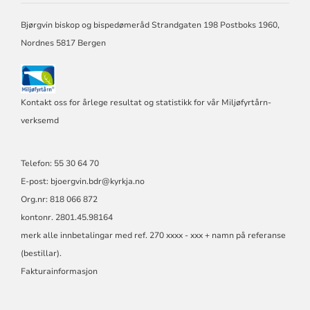
BISPEDØME
Bjørgvin biskop og bispedømeråd Strandgaten 198 Postboks 1960,
Nordnes 5817 Bergen
Kontakt oss for årlege resultat og statistikk for vår Miljøfyrtårn-
verksemd
Telefon: 55 30 64 70
E-post: bjoergvin.bdr@kyrkja.no
Org.nr: 818 066 872
kontonr. 2801.45.98164
merk alle innbetalingar med ref. 270 xxxx - xxx + namn på referanse
(bestillar).
Fakturainformasjon