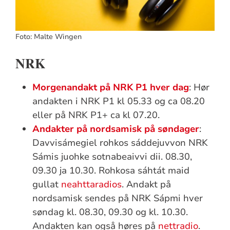
Foto: Malte Wingen
NRK
Morgenandakt på NRK P1 hver dag
: Hør
andakten i NRK P1 kl 05.33 og ca 08.20
eller på NRK P1+ ca kl 07.20.
Andakter på nordsamisk på søndager
:
Davvisámegiel rohkos sáddejuvvon NRK
Sámis juohke sotnabeaivvi dii. 08.30,
09.30 ja 10.30. Rohkosa sáhtát maid
gullat
neahttaradios
. Andakt på
nordsamisk sendes på NRK Sápmi hver
søndag kl. 08.30, 09.30 og kl. 10.30.
Andakten kan også høres på
nettradio
.