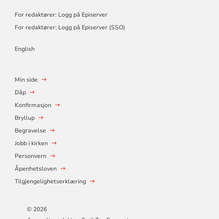
For redaktører: Logg på Episerver
For redaktører: Logg på Episerver (SSO)
English
Min side
Dåp
Konfirmasjon
Bryllup
Begravelse
Jobb i kirken
Personvern
Åpenhetsloven
Tilgjengelighetserklæring
© 2026