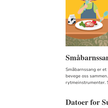
Småbarnssa
Småbarnssang er et t
bevege oss sammen. V
rytmeinstrumenter. 
Datoer for 