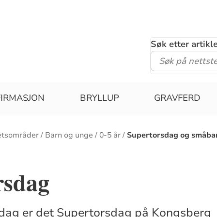
Søk etter artik
IRMASJON
BRYLLUP
GRAVFERD
etsområder
Barn og unge
0-5 år
Supertorsdag og småba
rsdag
dag er det Supertorsdag på Kongsberg