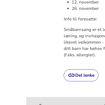
12. november
26. november
Info til foresatte:
Småbarnsang er et l
læring, og invitasjo
likevel velkommen - ua
ditt barn har behov f
(f.eks. allergier).
Del lenke