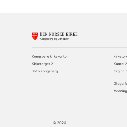
KONTAKTINF
FOR
KONGSBERG
OG
JONDALEN
Kongsberg kirkekontor
kirketo
MENIGHET
Kirketorget 2
Konto: 
3616 Kongsberg
Org.nr.
Glogerfe
forening
© 2026