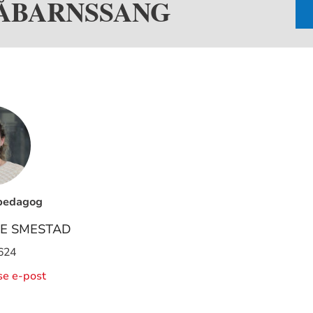
ÅBARNSSANG
pedagog
RE SMESTAD
624
ise e-post