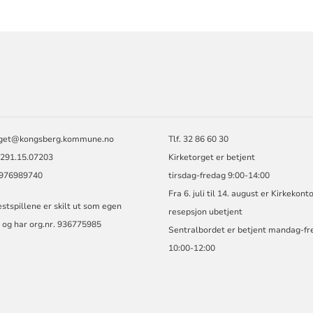
ORMASJON
rget@kongsberg.kommune.no
Tlf. 32 86 60 30
2291.15.07203
Kirketorget er betjent
: 976989740
tirsdag-fredag 9:00-14:00
Fra 6. juli til 14. august er Kirkekont
stspillene er skilt ut som egen
resepsjon ubetjent
 og har org.nr. 936775985
Sentralbordet er betjent mandag-fr
10:00-12:00