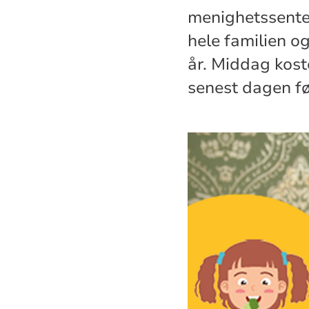
menighetssenter
hele familien o
år. Middag koste
senest dagen f