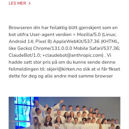
LES MER
Browseren din har feilaktig blitt gjenskjent som en
bot utifra User-agent verdien = Mozilla/5.0 (Linux;
Android 14; Pixel 8) AppleWebKit/537.36 (KHTML,
like Gecko) Chrome/131.0.0.0 Mobile Safari/537.36;
ClaudeBot/1.0; +claudebot@anthropic.com) . Vi
hadde satt stor pris på om du kunne sende denne
feilmeldingen til: skjeri@kirken.no slik at vi får fikset
dette for deg og alle andre med samme browser