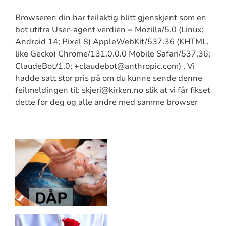
Browseren din har feilaktig blitt gjenskjent som en
bot utifra User-agent verdien = Mozilla/5.0 (Linux;
Android 14; Pixel 8) AppleWebKit/537.36 (KHTML,
like Gecko) Chrome/131.0.0.0 Mobile Safari/537.36;
ClaudeBot/1.0; +claudebot@anthropic.com) . Vi
hadde satt stor pris på om du kunne sende denne
feilmeldingen til: skjeri@kirken.no slik at vi får fikset
dette for deg og alle andre med samme browser
Artikkelsnarveger