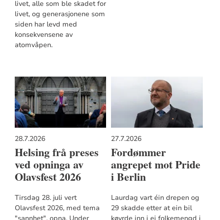
livet, alle som ble skadet for
livet, og generasjonene som
siden har levd med
konsekvensene av
atomvåpen.
28.7.2026
27.7.2026
Helsing frå preses
Fordømmer
ved opninga av
angrepet mot Pride
Olavsfest 2026
i Berlin
Tirsdag 28. juli vert
Laurdag vart éin drepen og
Olavsfest 2026, med tema
29 skadde etter at ein bil
"sannhet", opna. Under
køyrde inn i ei folkemengd i