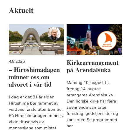
Aktuelt
Kirkearrangement
4.8.2026
– Hiroshimadagen
på Arendalsuka
minner oss om
alvoret i vår tid
Mandag 10. august til
fredag 14. august
arrangeres Arendalsuka.
I dag er det 81 år siden
Den norske kirke har flere
Hiroshima ble rammet av
spennende samtaler,
verdens første atombombe.
foredrag, gudstjenester og
På Hiroshimadagen minnes
konserter. Se programmet
vi de titusenvis av
her.
menneskene som mistet