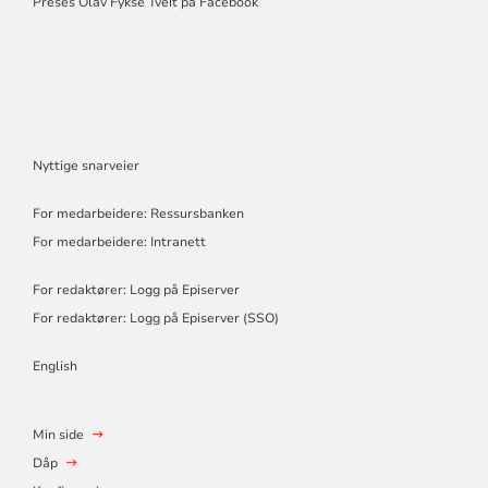
Preses Olav Fykse Tveit på Facebook
Nyttige snarveier
For medarbeidere: Ressursbanken
For medarbeidere: Intranett
For redaktører: Logg på Episerver
For redaktører: Logg på Episerver (SSO)
English
Min side
Dåp