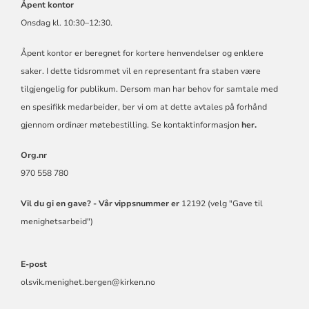
Åpent kontor
Onsdag kl. 10:30–12:30.
Åpent kontor er beregnet for kortere henvendelser og enklere
saker. I dette tidsrommet vil en representant fra staben være
tilgjengelig for publikum. Dersom man har behov for samtale med
en spesifikk medarbeider, ber vi om at dette avtales på forhånd
gjennom ordinær møtebestilling. Se kontaktinformasjon
her.
Org.nr
970 558 780
Vil du gi en gave? -
Vår vippsnummer er
12192 (velg "Gave til
menighetsarbeid")
E-post
olsvik.menighet.bergen@kirken.no