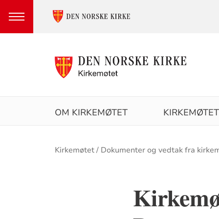
Hovedmeny
OM KIRKEMØTET
KIRKEMØTET
Brødsmulesti
Kirkemøtet
Dokumenter og vedtak fra kirke
Kirkemøt