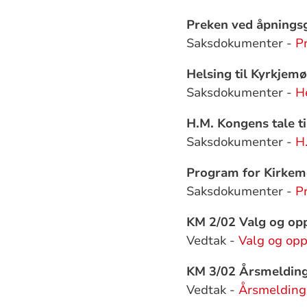
Preken ved åpningsg
Saksdokumenter -
P
Helsing til Kyrkjem
Saksdokumenter -
H
H.M. Kongens tale t
Saksdokumenter -
H
Program for Kirkem
Saksdokumenter -
P
KM 2/02 Valg og op
Vedtak -
Valg og op
KM 3/02 Årsmelding 
Vedtak -
Årsmelding 