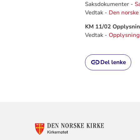
Saksdokumenter -
S
Vedtak -
Den norske k
KM 11/02 Opplysnin
Vedtak -
Opplysning
Del lenke
KONTAKTINF
FOR
KIRKEMØTET