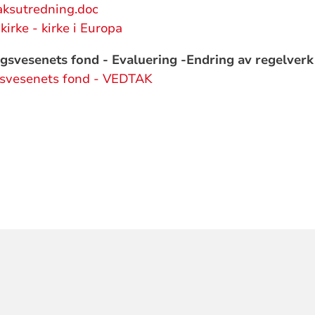
aksutredning.doc
irke - kirke i Europa
gsvesenets fond - Evaluering -Endring av regelver
svesenets fond - VEDTAK
ORMASJON