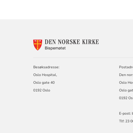
KONTAKTINF
FOR
BISPEMØTET
Besøksadresse:
Postadr
Oslo Hospital,
Den nor
Oslo gate 40
Oslo Ho
0192 Oslo
Oslo ga
0192 Os
E-post:
Tlf: 23 