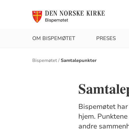
OM BISPEMØTET
PRESES
Brødsmulesti
Bispemøtet
Samtalepunkter
Samtale
Bispemøtet har 
hjem. Punktene 
andre sammenh