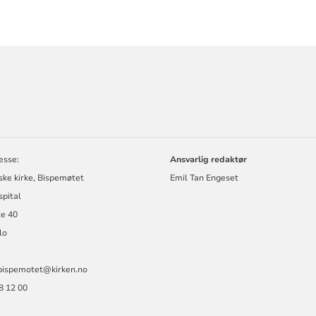
ORMASJON
esse:
Ansvarlig redaktør
ske kirke, Bispemøtet
Emil Tan Engeset
spital
te 40
lo
 bispemotet@kirken.no
08 12 00