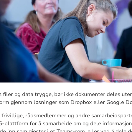
s filer og data trygge, bør ikke dokumenter deles ute
form gjennom løsninger som Dropbox eller Google D
, frivillige, rådsmedlemmer og andre samarbeidspartn
5-plattform for å samarbeide om og dele informasjon
 de inn som gjester i et Teams-rom, eller ved å del