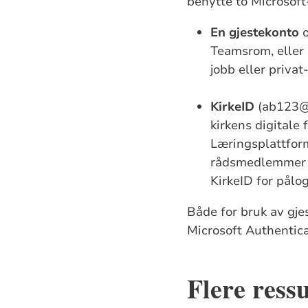
benytte to Microsoft
En gjestekonto
o
Teamsrom, eller 
jobb eller priv
KirkeID
(ab123@ki
kirkens digitale 
Læringsplattform
rådsmedlemmer og 
KirkeID for pålo
Både for bruk av gje
Microsoft Authentic
Flere ress