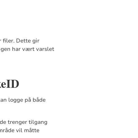
filer. Dette gir
ngen har vært varslet
rkeID
 kan logge på både
de trenger tilgang
mråde vil måtte