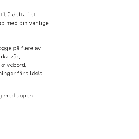
il å delta i et
opp med din vanlige
ogge på flere av
rka vår,
krivebord,
inger får tildelt
ing med appen