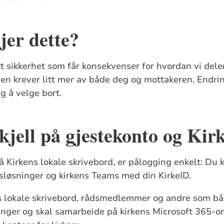
jer dette?
t sikkerhet som får konsekvenser for hvordan vi deler 
en krever litt mer av både deg og mottakeren. Endri
ig å velge bort.
skjell på gjestekonto og Ki
å Kirkens lokale skrivebord, er pålogging enkelt: Du
lesløsninger og kirkens Teams med din KirkeID.
s lokale skrivebord, rådsmedlemmer og andre som bå
sninger og skal samarbeide på kirkens Microsoft 365-o