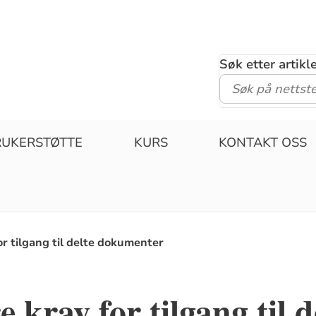
Søk etter artik
RUKERSTØTTE
KURS
KONTAKT OSS
or tilgang til delte dokumenter
 krav for tilgang til d