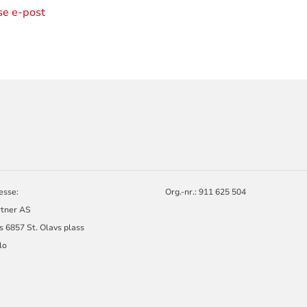
ise e-post
ORMASJON
R
esse:
Org.-nr.: 911 625 504
rtner AS
s 6857 St. Olavs plass
lo