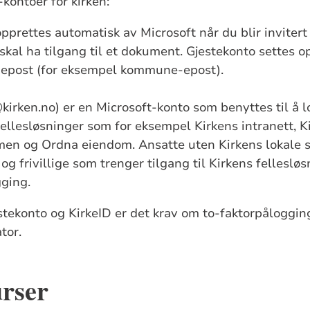
-kontoer for kirken:
pprettes automatisk av Microsoft når du blir invitert t
skal ha tilgang til et dokument. Gjestekonto settes 
at-epost (for eksempel kommune-epost).
rken.no) er en Microsoft-konto som benyttes til å l
fellesløsninger som for eksempel Kirkens intranett, Ki
en og Ordna eiendom. Ansatte uten Kirkens lokale s
frivillige som trenger tilgang til Kirkens fellesløsn
gging.
stekonto og KirkeID er det krav om to-faktorpålogg
ator.
urser