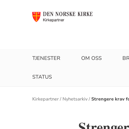
TJENESTER
OM OSS
B
STATUS
Brødsmulesti
Kirkepartner
Nyhetsarkiv
Strengere krav f
Strengere