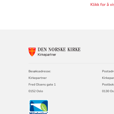
Klikk for å v
KONTAKTINF
FOR
KIRKEPARTNE
Besøksadresse:
Postadr
Kirkepartner
Kirkepa
Fred Olsens gate 1
Postbok
0152 Oslo
0130 Os