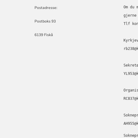
Om du 
Postadresse:
gjerne
Postboks 93
Tlf ko
6139 Fiskå
Kyrkje
rb238@
Sekret
YL953@
Organi
RC837@
Soknep
AH955@
Soknep