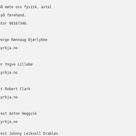
må møte oss fysisk, avtal 
 på førehand.
ntor 90167346.
verge Rønnaug Bjørlykke 
kyrkja.no
ør Yngve Lillebø 
kyrkja.no
st Robert Clark 
kyrkja.no
rest Anton Heggvik
kyrkja.no
rest Johnny Leikvoll Drabløs