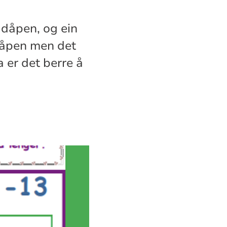
 dåpen, og ein
r dåpen men det
a er det berre å