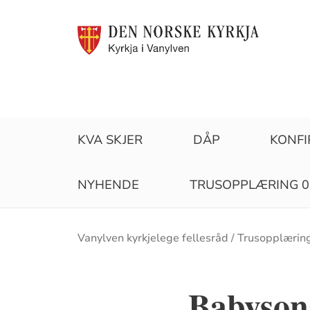
KVA SKJER
DÅP
KONF
NYHENDE
TRUSOPPLÆRING 0
Brødsmulesti
Vanylven kyrkjelege fellesråd
Trusopplæring
Babyson