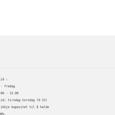
ORMASJON
tid :
 - fredag
.00 - 15.00
tid: tirsdag-torsdag (9-15) 
 ikkje kapasitet til å halde 
00%. 