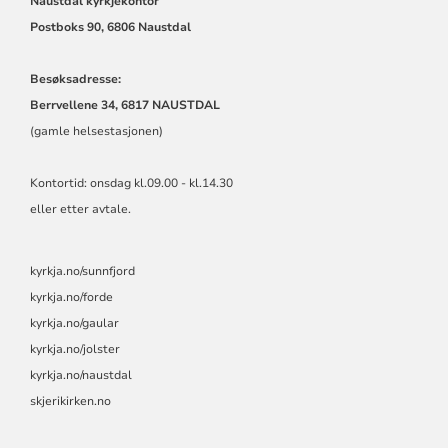
Naustdal kyrkjekontor
Postboks 90,
6806 Naustdal
Besøksadresse:
Berrvellene 34, 6817 NAUSTDAL
(gamle helsestasjonen)
Kontortid: onsdag kl.09.00 - kl.14.30
eller etter avtale.
kyrkja.no/sunnfjord
kyrkja.no/forde
kyrkja.no/gaular
kyrkja.no/jolster
kyrkja.no/naustdal
skjerikirken.no