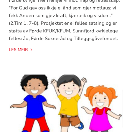
Førde kyrkje. Her fremjer vi mot, håp og fellesskap.
"For Gud gav oss ikkje ei ånd som gjer motlaus; vi
fekk Anden som gjev kraft, kjærleik og visdom."
(2.Tim 1, 7-8). Prosjektet er ei felles satsing og er
støtta av Førde KFUK/KFUM, Sunnfjord kyrkjelege
fellesråd, Førde Sokneråd og Tilleggsgåvefondet.
LES MEIR