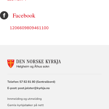
Facebook
1206609809461100
KONTAKTINFORMASJON
FOR
HELGHEIM
SOKN
OG
Telefon: 57 82 81 80 (Sentralbord)
ÅLHUS
E-post:
post.jolster@kyrkja.no
SOKN
Innmelding og utmelding
Gamle kyrkjebøker på nett