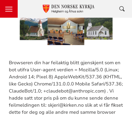
Browseren din har feilaktig blitt gjenskjent som en
bot utifra User-agent verdien = Mozilla/5.0 (Linux;
Android 14; Pixel 8) AppleWebKit/537.36 (KHTML,
like Gecko) Chrome/131.0.0.0 Mobile Safari/537.36;
ClaudeBot/1.0; +claudebot@anthropic.com) . Vi
hadde satt stor pris på om du kunne sende denne
feilmeldingen til: skjeri@kirken.no slik at vi får fikset
dette for deg og alle andre med samme browser