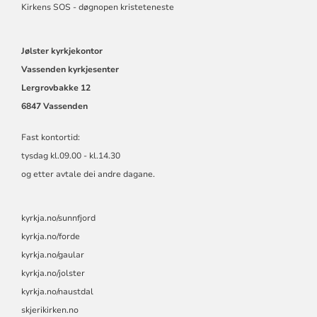
Kirkens SOS - døgnopen kristeteneste
Jølster kyrkjekontor
Vassenden kyrkjesenter
Lergrovbakke 12
6847 Vassenden
Fast kontortid:
tysdag kl.09.00 - kl.14.30
og etter avtale dei andre dagane.
kyrkja.no/sunnfjord
kyrkja.no/forde
kyrkja.no/gaular
kyrkja.no/jolster
kyrkja.no/naustdal
skjerikirken.no