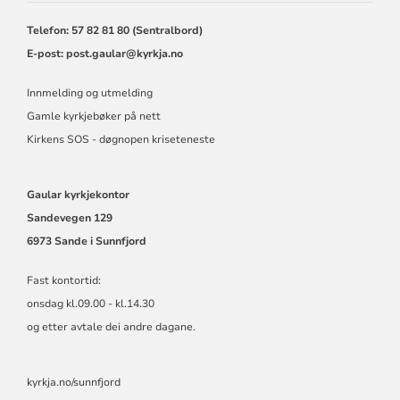
SOKN
Telefon: 57 82 81 80 (Sentralbord)
E-post:
post.gaular@kyrkja.no
Innmelding og utmelding
Gamle kyrkjebøker på nett
Kirkens SOS - døgnopen kriseteneste
Gaular kyrkjekontor
Sandevegen 129
6973 Sande i Sunnfjord
Fast kontortid:
onsdag kl.09.00 - kl.14.30
og etter avtale dei andre dagane.
kyrkja.no/sunnfjord