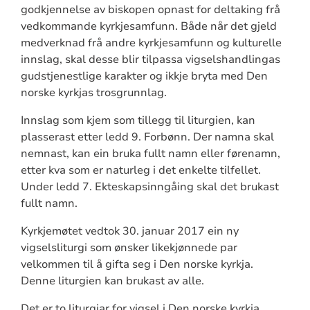
godkjennelse av biskopen opnast for deltaking frå
vedkommande kyrkjesamfunn. Både når det gjeld
medverknad frå andre kyrkjesamfunn og kulturelle
innslag, skal desse blir tilpassa vigselshandlingas
gudstjenestlige karakter og ikkje bryta med Den
norske kyrkjas trosgrunnlag.
Innslag som kjem som tillegg til liturgien, kan
plasserast etter ledd 9. Forbønn. Der namna skal
nemnast, kan ein bruka fullt namn eller førenamn,
etter kva som er naturleg i det enkelte tilfellet.
Under ledd 7. Ekteskapsinngåing skal det brukast
fullt namn.
Kyrkjemøtet vedtok 30. januar 2017 ein ny
vigselsliturgi som ønsker likekjønnede par
velkommen til å gifta seg i Den norske kyrkja.
Denne liturgien kan brukast av alle.
Det er to liturgiar for vigsel i Den norske kyrkja,